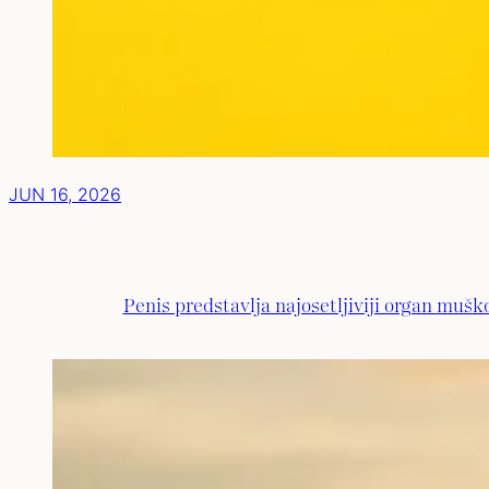
JUN 16, 2026
Penis predstavlja najosetljiviji organ mušk