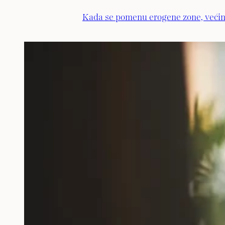
Kada se pomenu erogene zone, većina