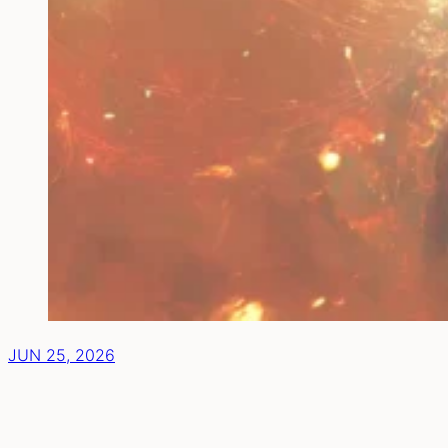
JUN 25, 2026