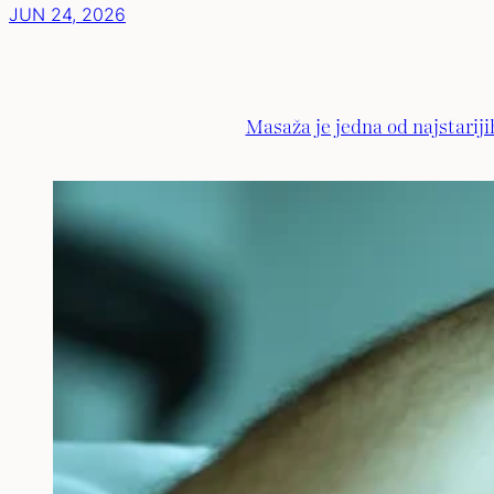
JUN 24, 2026
Masaža je jedna od najstarijih