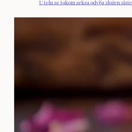
U telu se tokom seksa odvija složen sist