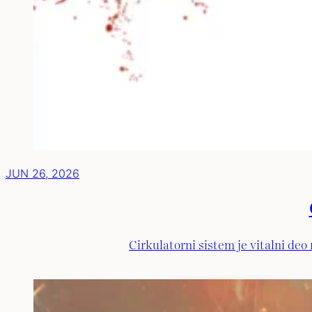
JUN 26, 2026
Cirkulatorni sistem je vitalni deo