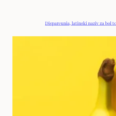
Dispareunia, latinski naziv za bol t