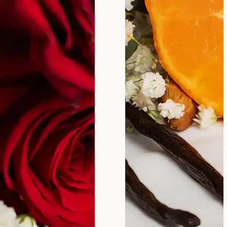
avlje i svežinu “dole”.