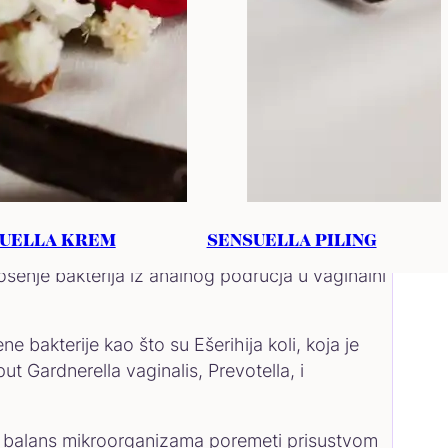
UELLA KREM
SENSUELLA PILING
šenje bakterija iz analnog područja u vaginalni
 bakterije kao što su Ešerihija koli, koja je
ut Gardnerella vaginalis, Prevotella, i
o se balans mikroorganizama poremeti prisustvom