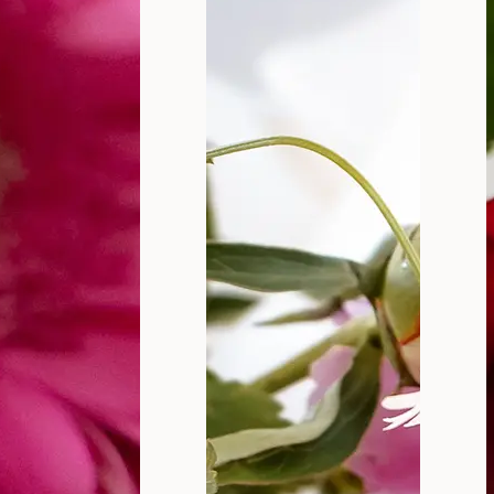
 se često ne govori dovoljno, ali je od ključne važnosti
rojnih neprijatnih infekcija i iritacija.