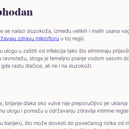
ophodan
 se nalazi sluzokoža, između velikih i malih usana vagi
ržavaju zdravu mikrofloru
u toj regiji.
 ulogu u zaštiti od infekcija tako što eliminiraju prlja
 ravnotežu, stoga je temeljno pranje vodom sasvim dov
de rastu dlačice, ali ne i na sluzokoži.
brijanje dlaka oko vulve nije preporučljivo jer uklanj
itnu ulogu i pomažu u održavanju zdravlja intimne regije
u barijeru, što može dovesti do povećanog rizika od iritac