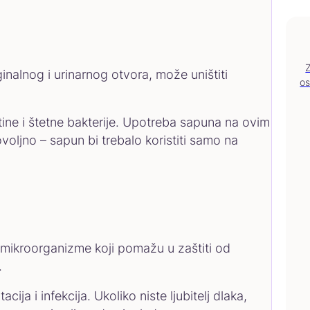
nalnog i urinarnog otvora, može uništiti
os
vštine i štetne bakterije. Upotreba sapuna na ovim
oljno – sapun bi trebalo koristiti samo na
a mikroorganizme koji pomažu u zaštiti od
.
ija i infekcija. Ukoliko niste ljubitelj dlaka,