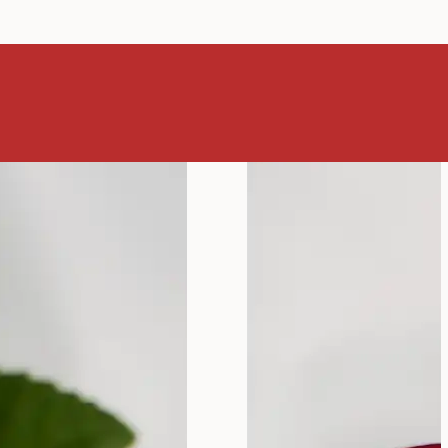
ta za
jenu