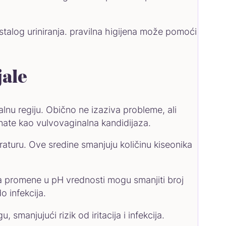
estalog uriniranja. pravilna higijena može pomoći
jale
nalnu regiju. Obično ne izaziva probleme, ali
znate kao vulvovaginalna kandidijaza.
aturu. Ove sredine smanjuju količinu kiseonika
a promene u pH vrednosti mogu smanjiti broj
do infekcija.
anjujući rizik od iritacija i infekcija.