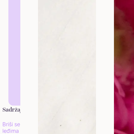
Dr Marija Ristić
Sadržaj:
Intimna higijena je tema o kojoj
regije može pomoći u prevenciji b
Briši se od pozadi ka
leđima