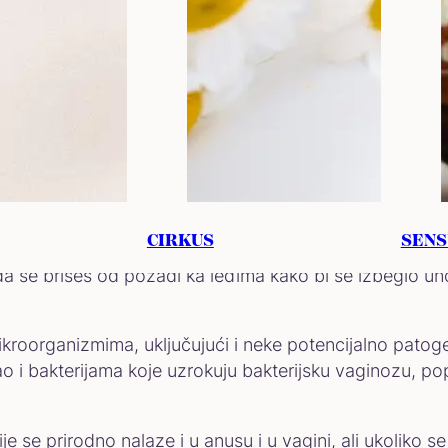
adi ka leđima
CIRKUS
SENS
a se brišeš od pozadi ka leđima kako bi se izbeglo uno
roorganizmima, uključujući i neke potencijalno patogene
kao i bakterijama koje uzrokuju bakterijsku vaginozu, pop
ije se prirodno nalaze i u anusu i u vagini, ali ukolik