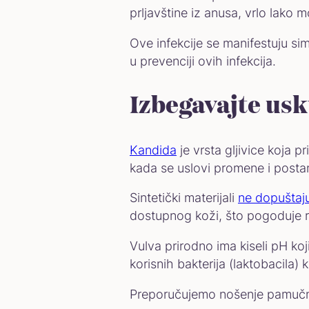
prljavštine iz anusa, vrlo lako
Ove infekcije se manifestuju 
u prevenciji ovih infekcija.
Izbegavajte usk
Kandida
je vrsta gljivice koja p
kada se uslovi promene i postan
Sintetički materijali
ne dopuštaju
dostupnog koži, što pogoduje ra
Vulva prirodno ima kiseli pH k
korisnih bakterija (laktobacila)
Preporučujemo nošenje pamučne o