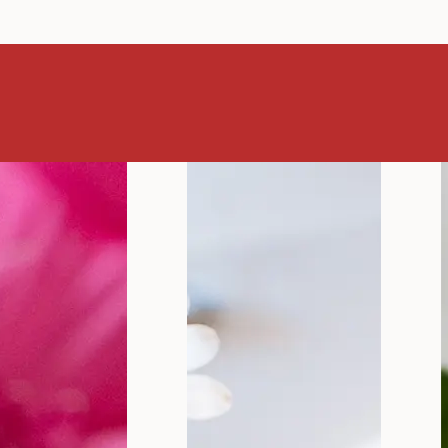
risna save
imnu higi