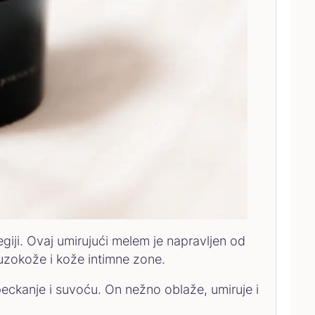
iji. Ovaj umirujući melem je napravljen od
sluzokože i kože intimne zone.
 peckanje i suvoću. On nežno oblaže, umiruje i
.