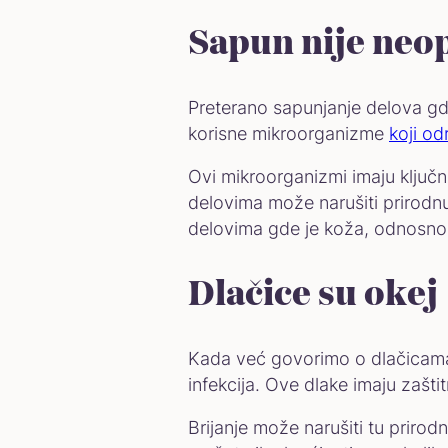
Sapun nije ne
Preterano sapunjanje delova gde
korisne mikroorganizme
koji od
Ovi mikroorganizmi imaju ključnu
delovima može narušiti prirodnu
delovima gde je koža, odnosno g
Dlačice su okej
Kada već govorimo o dlačicama, 
infekcija. Ove dlake imaju zašt
Brijanje može narušiti tu prirodn