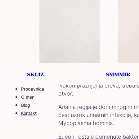
Briši se od poz
SKLIZ
SMMMIR
Nakon pražnjenja creva, treba d
Prodavnica
otvor.
O meni
Blog
Analna regija je dom mnogim mik
Kontakt
čest uzrok urinarnih infekcija, 
Mycoplasma hominis​​.
E. coli i ostale pomenute bakter