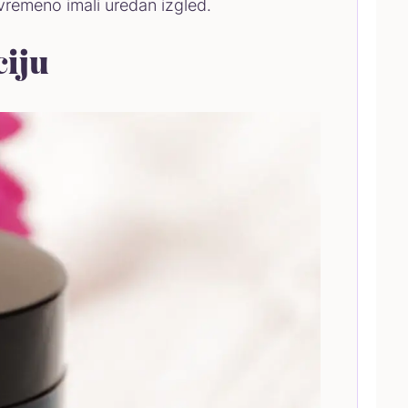
ovremeno imali uredan izgled.
ciju