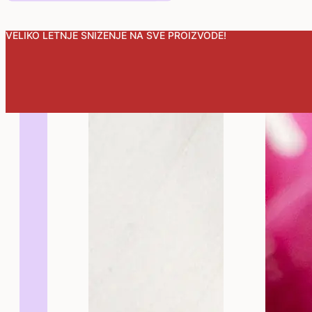
VELIKO LETNJE SNIŽENJE NA SVE PROIZVODE!
Mmmazalice
4 ko
int