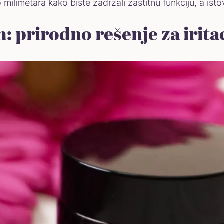
 milimetara kako biste zadržali zaštitnu funkciju, a ist
prirodno rešenje za irita