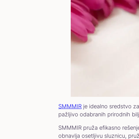
SMMMIR
je idealno sredstvo za
pažljivo odabranih prirodnih bi
SMMMIR pruža efikasno rešenje za
obnavlja osetljivu sluznicu, pr