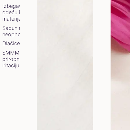
U ovom članku ćemo vam dati če
Izbegavajte usku
odeću i sintetičke
materijale
Sapun nije
neophodan
Dlačice su okej
SMMMIR melem:
prirodno rešenje za
iritaciju