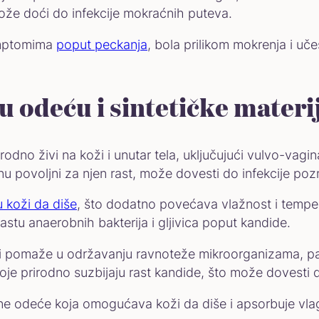
 može doći do infekcije mokraćnih puteva.
simptomima
poput peckanja
, bola prilikom mokrenja i uč
u odeću i sintetičke materi
rirodno živi na koži i unutar tela, uključujući vulvo-vagi
u povoljni za njen rast, može dovesti do infekcije po
 koži da diše
, što dodatno povećava vlažnost i temper
stu anaerobnih bakterija i gljivica poput kandide.
oji pomaže u održavanju ravnoteže mikroorganizama, p
 koje prirodno suzbijaju rast kandide, što može dovesti 
deće koja omogućava koži da diše i apsorbuje vlagu, sm