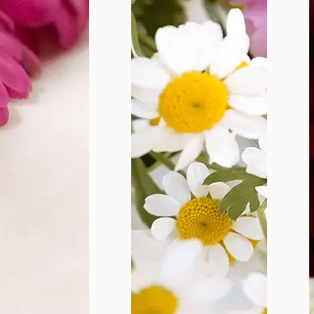
tiri saveta koja će vam značajno pomoći da održite zdr