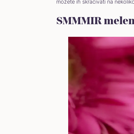
možete ih skraćivati na nekoliko
SMMMIR melem: 