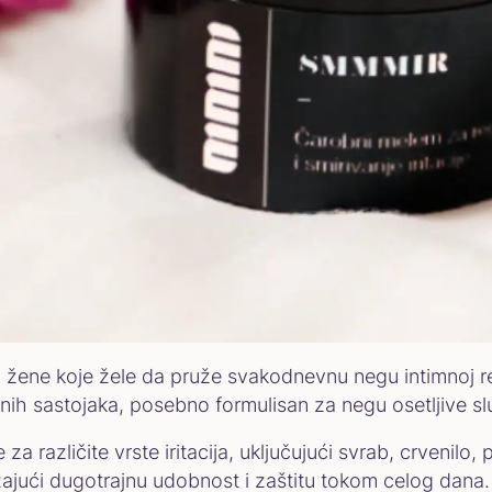
 žene koje žele da pruže svakodnevnu negu intimnoj reg
ljnih sastojaka, posebno formulisan za negu osetljive 
 različite vrste iritacija, uključujući svrab, crvenilo,
užajući dugotrajnu udobnost i zaštitu tokom celog dana