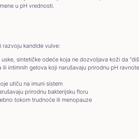
promene u pH vrednosti.
i razvoju kandide vulve:
uske, sintetičke odeće koja ne dozvoljava koži da “diš
ili intimnih gelova koji narušavaju prirodnu pH ravnot
koje utiču na imuni sistem
arušavaju prirodnu bakterijsku floru
ebno tokom trudnoće ili menopauze