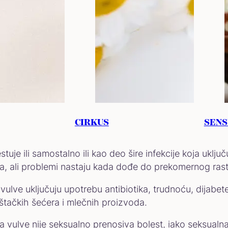
vulve?
varna kandidijaza, je gljivična infekcija koja zahvata 
CIRKUS
SENS
ti odgovorni i drugi sojevi kandide.
estuje ili samostalno ili kao deo šire infekcije koja ukl
a, ali problemi nastaju kada dođe do prekomernog rast
vulve uključuju upotrebu antibiotika, trudnoću, dijabetes
eštačkih šećera i mlečnih proizvoda.
 vulve nije seksualno prenosiva bolest, iako seksual