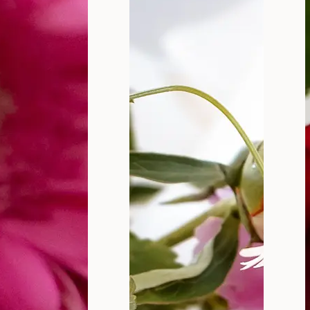
kcija koja pogađa spoljašnju intimnu regiju, konkretno 
anja, iako povezana, nisu identična i zahtevaju različi