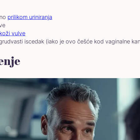
bno
prilikom uriniranja
lve
koži vulve
 grudvasti iscedak (iako je ovo češće kod vaginalne ka
enje