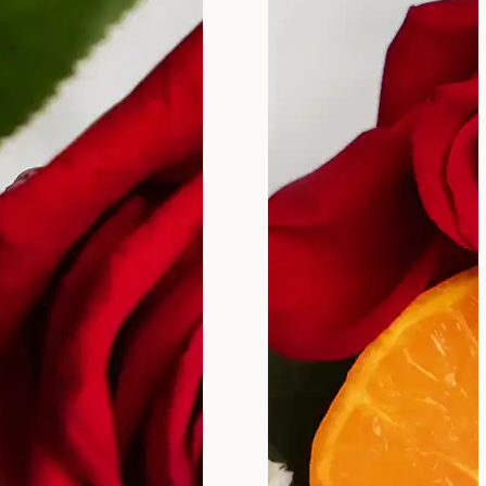
podurčje vulve. Iako se često meša sa
t pristup u lečenju.