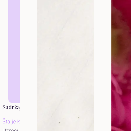
Dr Marija Ristić
Sadržaj:
Kandida vulve je gljivična infe
vaginalnom kandidom, ova dva st
Šta je kandida vulve?
Uzroci