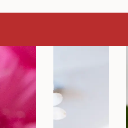
a vulve: 
tomi i le