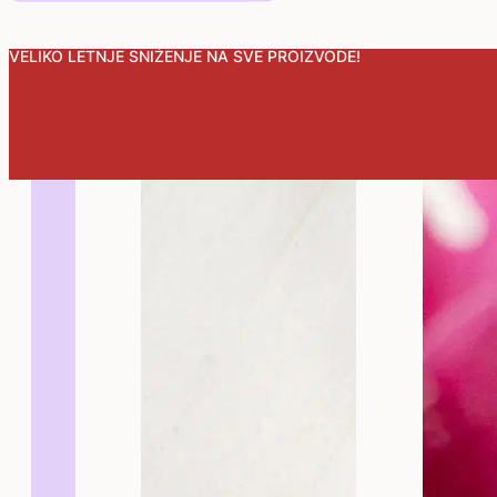
VELIKO LETNJE SNIŽENJE NA SVE PROIZVODE!
Mmmazalice
Kandid
simp