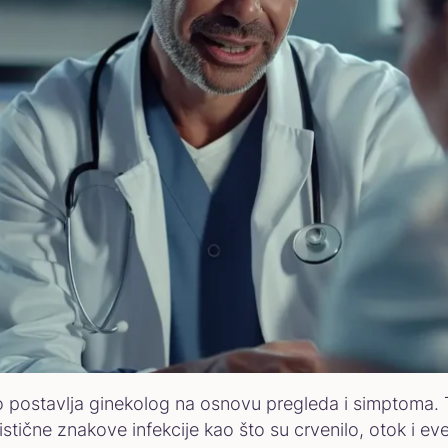
postavlja ginekolog na osnovu pregleda i simptoma. To
istične znakove infekcije kao što su crvenilo, otok i e