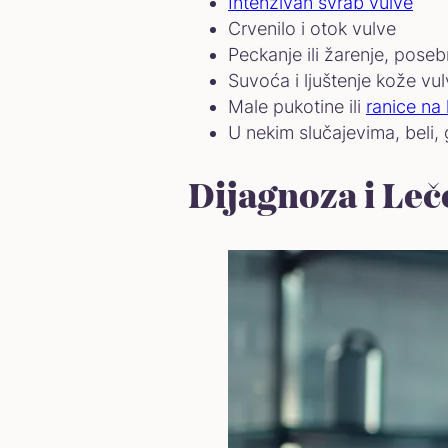
Intenzivan svrab vulve
Crvenilo i otok vulve
Peckanje ili žarenje, pose
Suvoća i ljuštenje kože vu
Male pukotine ili
ranice na 
U nekim slučajevima, beli,
Dijagnoza i Leč