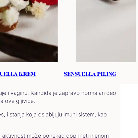
vulvu. Kandidu vulve najčešće uzrokuje gljivica
UELLA KREM
SENSUELLA PILING
jučuje i vaginu. Kandida je zapravo normalan deo
a ove gljivice.
, i stanja koja oslabljuju imuni sistem, kao i
na aktivnost može ponekad doprineti njenom