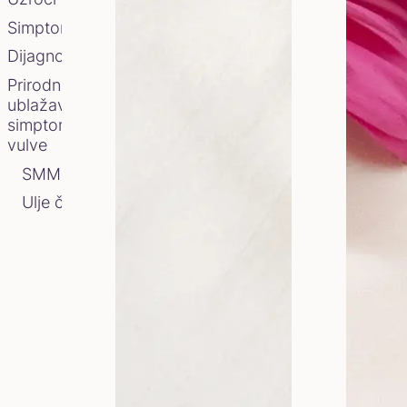
Simptomi
Dijagnoza i Lečenje
Prirodni preparati za
ublažavanje
simptoma kandide
vulve
SMMMIR melem
Ulje čajevca