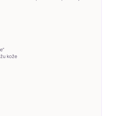
e”
ežu kože