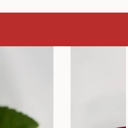
uzroci,
čenje