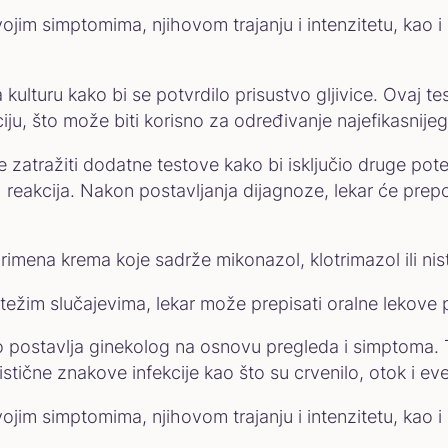
svojim simptomima, njihovom trajanju i intenzitetu, kao 
kulturu kako bi se potvrdilo prisustvo gljivice. Ovaj te
iju, što može biti korisno za određivanje najefikasnije
 zatražiti dodatne testove kako bi isključio druge po
skih reakcija. Nakon postavljanja dijagnoze, lekar će pre
imena krema koje sadrže mikonazol, klotrimazol ili nis
težim slučajevima, lekar može prepisati oralne lekove
postavlja ginekolog na osnovu pregleda i simptoma. To
istične znakove infekcije kao što su crvenilo, otok i e
svojim simptomima, njihovom trajanju i intenzitetu, kao 