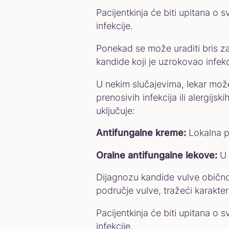
Pacijentkinja će biti upitana o 
infekcije.
Ponekad se može uraditi bris za 
kandide koji je uzrokovao infekc
U nekim slučajevima, lekar može
prenosivih infekcija ili alergij
uključuje:
Antifungalne kreme:
Lokalna pr
Oralne antifungalne lekove:
U 
Dijagnozu kandide vulve obično 
područje vulve, tražeći karakter
Pacijentkinja će biti upitana o 
infekcije.