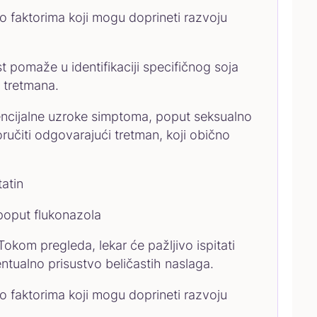
i o faktorima koji mogu doprineti razvoju
st pomaže u identifikaciji specifičnog soja
g tretmana.
tencijalne uzroke simptoma, poput seksualno
poručiti odgovarajući tretman, koji obično
tatin
 poput flukonazola
kom pregleda, lekar će pažljivo ispitati
ventualno prisustvo beličastih naslaga.
i o faktorima koji mogu doprineti razvoju