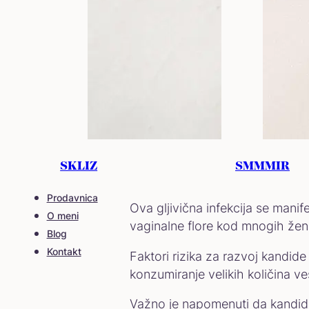
Šta je kandida 
Kandida vulve, poznata i kao vul
SKLIZ
SMMMIR
Candida albicans, mada mogu bi
Prodavnica
Ova gljivična infekcija se manif
O meni
vaginalne flore kod mnogih žen
Blog
Kontakt
Faktori rizika za razvoj kandide 
konzumiranje velikih količina v
Važno je napomenuti da kandida