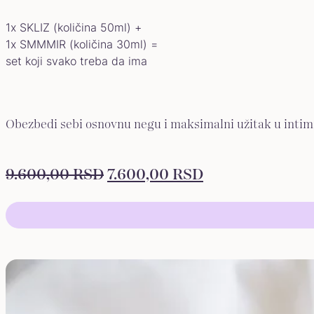
1x SKLIZ (količina 50ml) +
1x SMMMIR (količina 30ml) =
set koji svako treba da ima
Obezbedi sebi osnovnu negu i maksimalni užitak u int
ORIGINALNA
TRENUTNA
9.600,00
RSD
7.600,00
RSD
CENA
CENA
JE
JE:
BILA:
7.600,00 RSD.
9.600,00 RSD.