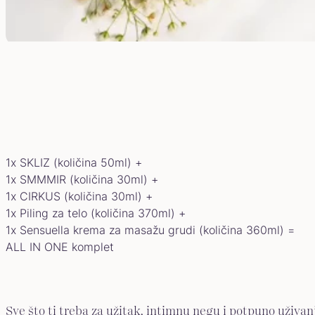
1x SKLIZ (količina 50ml) +
1x SMMMIR (količina 30ml) +
1x CIRKUS (količina 30ml) +
1x Piling za telo (količina 370ml) +
1x Sensuella krema za masažu grudi (količina 360ml) =
ALL IN ONE komplet
Sve što ti treba za užitak, intimnu negu i potpuno uživa