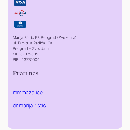
Marija Ristić PR Beograd (Zvezdara)
ul. Dimitrija Parlića 16a,
Beograd – Zvezdara
MB: 67075609
PIB: 113775004
Prati nas
mmmazalice
dr.marija.ristic