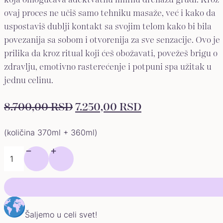
koja omogućava adektvatnu limfnu drenažu grudi. Kroz
ovaj proces ne učiš samo tehniku masaže, već i kako da
uspostaviš dublji kontakt sa svojim telom kako bi bila
povezanija sa sobom i otvorenija za sve senzacije. Ovo je
prilika da kroz ritual koji ćeš obožavati, povežeš brigu o
zdravlju, emotivno rasterećenje i potpuni spa užitak u
jednu celinu.
ORIGINALNA
TRENUTNA
8.700,00
RSD
7.250,00
RSD
CENA
CENA
(količina 370ml + 360ml)
JE
JE:
Sensuella
BILA:
7.250,00 RSD.
Premium
8.700,00 RSD.
količina
Šaljemo u celi svet!