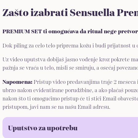
Zašto izabrati Sensuella Pr
PREMIUM SET ti omogućava da ritual nege pretvoriš
Dok piling za celo telo priprema kožu i budi prijatnost u
Uz video uputstva dobijaš jasno vođenje kroz pokrete ma
pažnja se vraća u telo, misli se smiruju, a osećaj povezan
Napomena:
Pristup video predavanjima traje 2 meseca i
ubrzo nakon evidentirane porudžbine, a ako plaćaš pouzeć
nakon što ti omogućimo pristup će ti stići Email obaveš
pristupom, javi nam se na našu Email adresu.
Uputstvo za upotrebu