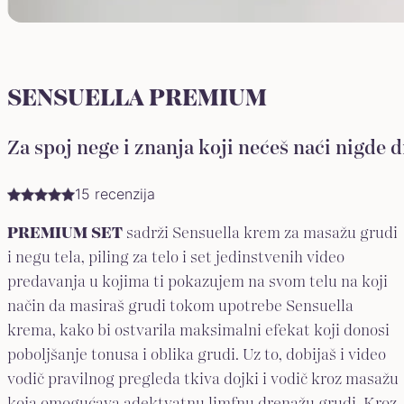
SENSUELLA PREMIUM
Za spoj nege i znanja koji nećeš naći nigde 
15 recenzija
PREMIUM SET
sadrži Sensuella krem za masažu grudi
i negu tela, piling za telo i set jedinstvenih video
predavanja u kojima ti pokazujem na svom telu na koji
način da masiraš grudi tokom upotrebe Sensuella
krema, kako bi ostvarila maksimalni efekat koji donosi
poboljšanje tonusa i oblika grudi. Uz to, dobijaš i video
vodič pravilnog pregleda tkiva dojki i vodič kroz masažu