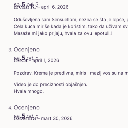
sa
5
od 5
Irena R.
–
april 6, 2026
Oduševljena sam Sensuellom, nezna se šta je lepše, pi
Cela kuca miriše kada je koristim, tako da uživam 
Masaže mi jako prijaju, hvala za ovu lepotu!!!!
Ocenjeno
sa
5
od 5
Beca
–
april 1, 2026
Pozdrav. Krema je predivna, miris i mazljivos su na
Video je do preciznosti objašnjen.
Hvala mnogo.
Ocenjeno
sa
5
od 5
Resema
–
mart 30, 2026