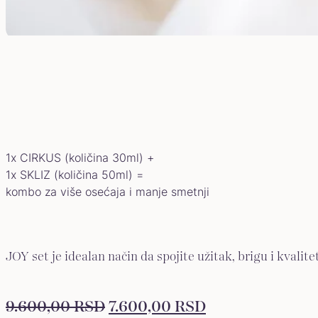
1x CIRKUS (količina 30ml) +
1x SKLIZ (količina 50ml) =
kombo za više osećaja i manje smetnji
JOY set je idealan način da spojite užitak, brigu i kvalite
ORIGINALNA
TRENUTNA
9.600,00
RSD
7.600,00
RSD