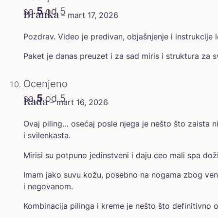
sa
5
od 5
Branka
–
mart 17, 2026
Pozdrav. Video je predivan, objašnjenje i instrukcije 
Paket je danas preuzet i za sad miris i struktura za 
Ocenjeno
sa
5
od 5
Rada
–
mart 16, 2026
Ovaj piling… osećaj posle njega je nešto što zaista
i svilenkasta.
Mirisi su potpuno jedinstveni i daju ceo mali spa doži
Imam jako suvu kožu, posebno na nogama zbog vena,
i negovanom.
Kombinacija pilinga i kreme je nešto što definitivno o