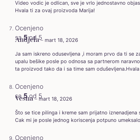
Video vodic je odlican, sve je vrlo jednostavno objas
Hvala ti za ovaj proizvoda Marija!
Ocenjeno
sa
5
od 5
Andjela
–
mart 18, 2026
Ja sam iskreno odusevljena ,i moram prvo da ti se z
upalu bešike posle po odnosa sa partnerom naravno 
ta proizvod tako da i sa time sam oduševljena.Hval
Ocenjeno
sa
5
od 5
Vesna
–
mart 18, 2026
Što se tice pilinga i kreme sam prijatno iznenadjen
Cak mi je posle jednog koriscenja potpuno umeksalo
Ocenjeno