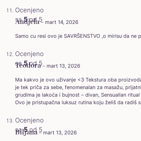
Ocenjeno
sa
5
od 5
Andjela
–
mart 14, 2026
Samo cu resi ovo je SAVRŠENSTVO ,o mirisu da ne p
Ocenjeno
sa
5
od 5
Teodora
–
mart 13, 2026
Ma kakvo je ovo uživanje <3 Tekstura oba proizvoda 
je tek priča za sebe, fenomenalan za masažu, prijatn
grudima je lakoća i bujnost – divan, Sensuallan ritua
Ovo je pristupačna luksuz rutina koju želiš da radiš 
Ocenjeno
sa
5
od 5
Biljana
–
mart 13, 2026