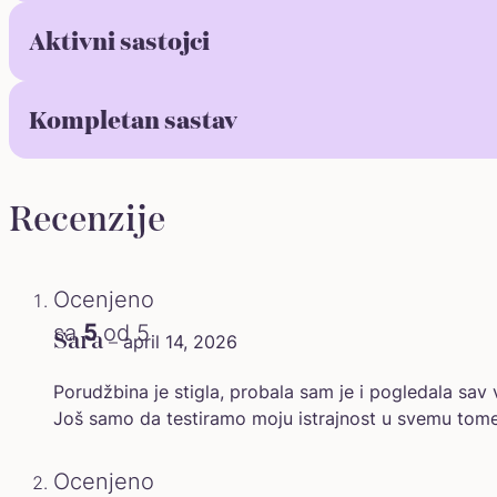
Aktivni sastojci
Kompletan sastav
Recenzije
Ocenjeno
sa
5
od 5
Sara
–
april 14, 2026
Porudžbina je stigla, probala sam je i pogledala sav v
Još samo da testiramo moju istrajnost u svemu tome
Ocenjeno