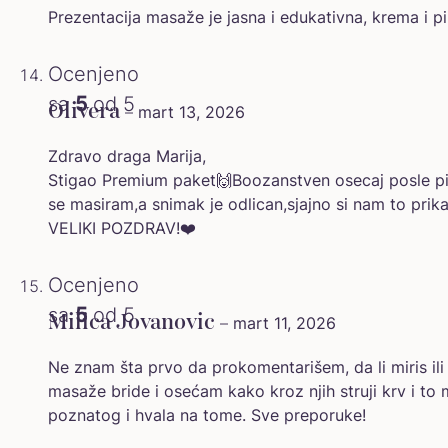
Prezentacija masaže je jasna i edukativna, krema i pil
Ocenjeno
sa
5
od 5
Olivera
–
mart 13, 2026
Zdravo draga Marija,
Stigao Premium paket🙌Boozanstven osecaj posle pili
se masiram,a snimak je odlican,sjajno si nam to prika
VELIKI POZDRAV!❤️
Ocenjeno
sa
5
od 5
Milica Jovanovic
–
mart 11, 2026
Ne znam šta prvo da prokomentarišem, da li miris ili 
masaže bride i osećam kako kroz njih struji krv i 
poznatog i hvala na tome. Sve preporuke!