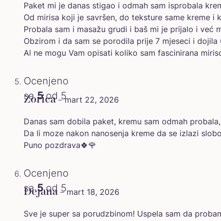
Paket mi je danas stigao i odmah sam isprobala kre
Od mirisa koji je savršen, do teksture same kreme i k
Probala sam i masažu grudi i baš mi je prijalo i već mi 
Obzirom i da sam se porodila prije 7 mjeseci i dojila
Al ne mogu Vam opisati koliko sam fascinirana miris
Ocenjeno
sa
5
od 5
Zorica
–
mart 22, 2026
Danas sam dobila paket, kremu sam odmah probala, f
Da li moze nakon nanosenja kreme da se izlazi slob
Puno pozdrava🍀🌹
Ocenjeno
sa
5
od 5
Dejana
–
mart 18, 2026
Sve je super sa porudzbinom! Uspela sam da probam i 