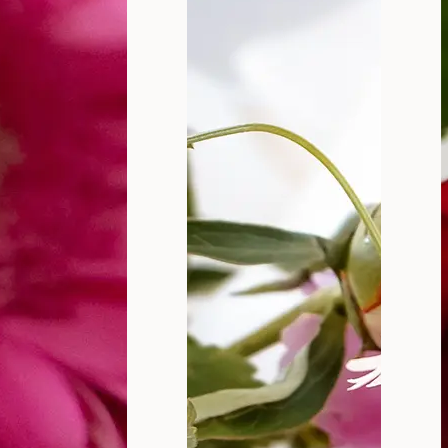
najvažnijih fizioloških procesa u ženskom telu koji se 
među 25 i 36 dana, praćen je menstrualnim krvarenjem k