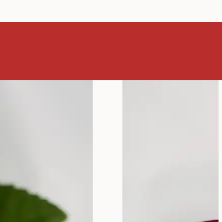
nakon
je