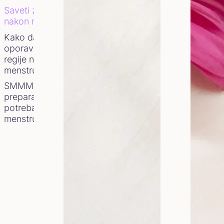
Pravilna nega intimne regije na
Saveti za ishranu
stanje žene, naročito u periodu
nakon menstruacije
Kako da ubrzate
U nastavku ćete saznati kako na
oporavak intimne
regije nakon
Saveti za higij
menstruacije
SMMMIR – jedini
preparat koji vam je
Tokom menstruacije,
pH vredno
potreban nakon
menstruacije!
ovu osetljivu ravnotežu.
Naime, vagina ima sopstveni meha
sprečavaju razvoj štetnih mikroo
sredstvo hidrogen i tako stvar
Nakon menstruacije treba pusti
nežno operite spoljašnji deo in