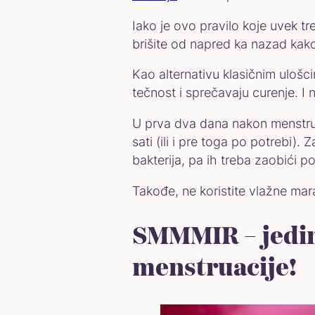
Iako je ovo pravilo koje uvek tr
brišite od napred ka nazad kako 
Kao alternativu klasičnim ulošci
tečnost i sprečavaju curenje. I n
U prva dva dana nakon menstruac
sati (ili i pre toga po potrebi).
bakterija, pa ih treba zaobići 
Takođe, ne koristite vlažne mara
SMMMIR – jedin
menstruacije!