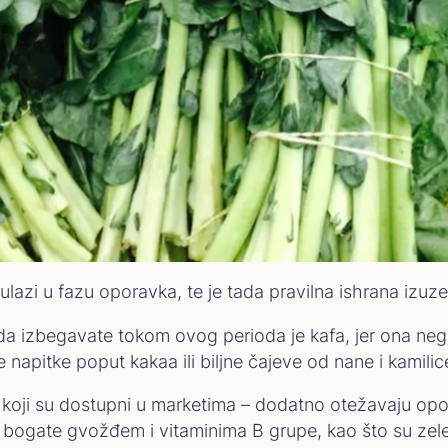
azi u fazu oporavka, te je tada pravilna ishrana izuze
o da izbegavate tokom ovog perioda je kafa, jer ona n
le napitke poput kakaa ili biljne čajeve od nane i kamili
e koji su dostupni u marketima – dodatno otežavaju opo
e bogate gvožđem i vitaminima B grupe, kao što su zel