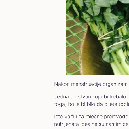
Nakon menstruacije organizam ul
Jedna od stvari koju bi trebal
toga, bolje bi bilo da pijete top
Isto važi i za mlečne proizvod
nutrijenata idealne su namirnic