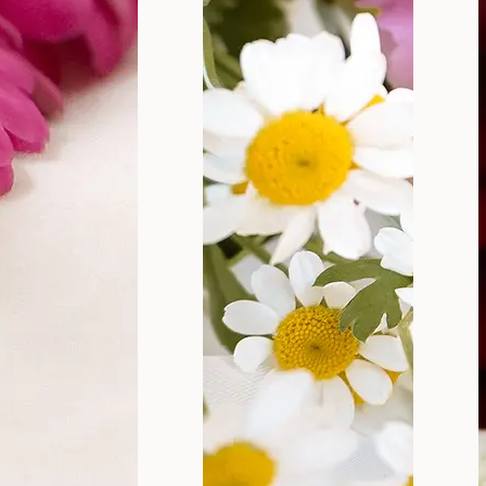
kon menstruacije nije samo pitanje higijene, već utiče
 oporavka.
 najbrži i najzdraviji način da ubrzate oporavak nakon
enu nakon menstruacije
st vagine
se menja, što utiče na bakterijsku floru, a p
nizam čišćenja koji se oslanja na laktobacile – prirodn
rganizama. U vagini živi preko 250 različitih vrsta lak
aju savršenu sredinu koja održava vaginu zdravom.
ti telo da samo uspostavi ravnotežu, pa iako zvuči ne
timne regije (bez upotrebe sapuna), dok unutrašnjost o