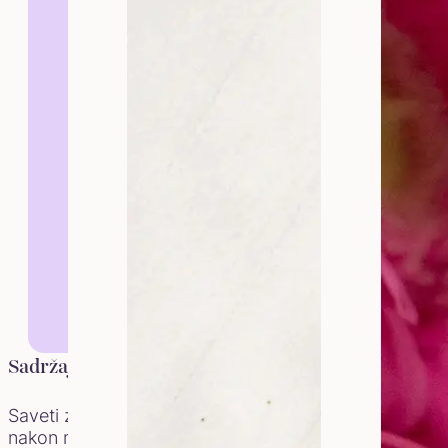
Dr Marija Ristić
Sadržaj:
Menstrualni ciklus je jedan od 
proces, koji u proseku traje iz
Saveti za higijenu
nakon menstruacije