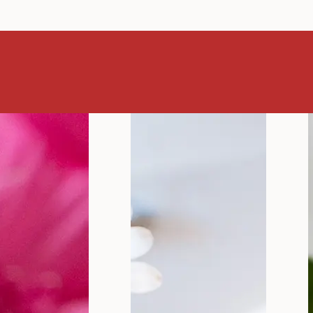
mna nega 
enstruaci