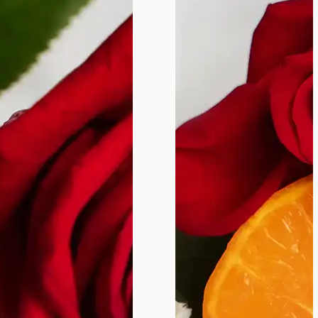
odvija tokom reproduktivnog perioda života. Ovaj
oje obično traje 4 do 8 dana.