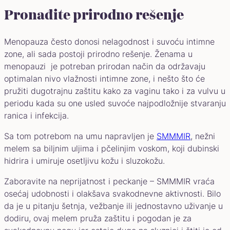
Pronađite prirodno rešenje
Menopauza često donosi nelagodnost i suvoću intimne
zone, ali sada postoji prirodno rešenje. Ženama u
menopauzi je potreban prirodan način da održavaju
optimalan nivo vlažnosti intimne zone, i nešto što će
pružiti dugotrajnu zaštitu kako za vaginu tako i za vulvu u
periodu kada su one usled suvoće najpodložnije stvaranju
ranica i infekcija.
Sa tom potrebom na umu napravljen je
SMMMIR
, nežni
melem sa biljnim uljima i pčelinjim voskom, koji dubinski
hidrira i umiruje osetljivu kožu i sluzokožu.
Zaboravite na neprijatnost i peckanje – SMMMIR vraća
osećaj udobnosti i olakšava svakodnevne aktivnosti. Bilo
da je u pitanju šetnja, vežbanje ili jednostavno uživanje u
dodiru, ovaj melem pruža zaštitu i pogodan je za