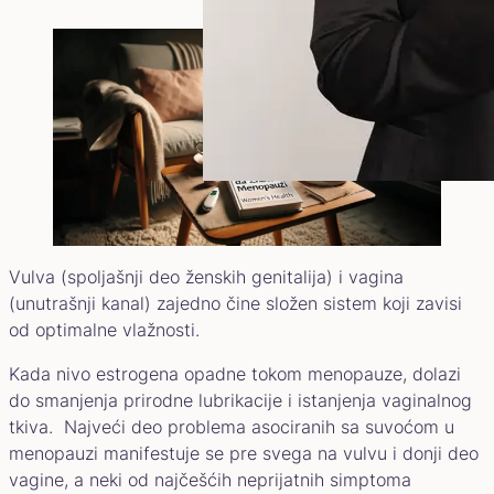
Vulva (spoljašnji deo ženskih genitalija) i vagina
(unutrašnji kanal) zajedno čine složen sistem koji zavisi
od optimalne vlažnosti.
Kada nivo estrogena opadne tokom menopauze, dolazi
do smanjenja prirodne lubrikacije i istanjenja vaginalnog
tkiva. Najveći deo problema asociranih sa suvoćom u
menopauzi manifestuje se pre svega na vulvu i donji deo
vagine, a neki od najčešćih neprijatnih simptoma