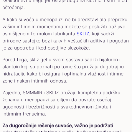
svakodnevnu negu jer ostaje dugo na sluznici i štiti je od
oštećenja.
A kako suvoća u menopauzi ne bi predstavljala prepreku
vašim intimnim momentima možete se poslužiti pažljivo
osmišljenom formulom lubrikanta
SKLIZ
, koji sadrži
prirodne sastojke bez ikakvih veštačkih aditiva i pogodan
je za upotrebu i kod osetljive sluzokože.
Pored toga, skliz gel u svom sastavu sadrži hijaluron i
alantoin koji su poznati po tome što pružaju dugotrajnu
hidrataciju kako bi osigurali optimalnu vlažnost intimne
zone i nakon intimnih odnosa.
Zajedno, SMMMIR i SKLIZ pružaju kompletnu podršku
ženama u menopauzi sa ciljem da povrate osećaj
ugodnosti i bezbrižnosti u svakodnevnom životu i
intimnim trenucima.
Za dugoročnije rešenje suvoće, važno je podržati