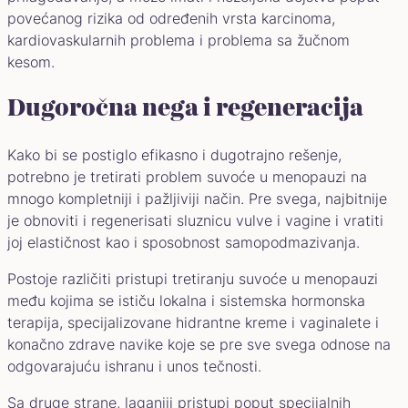
povećanog rizika od određenih vrsta karcinoma,
kardiovaskularnih problema i problema sa žučnom
kesom.
Dugoročna nega i regeneracija
Kako bi se postiglo efikasno i dugotrajno rešenje,
potrebno je tretirati problem suvoće u menopauzi na
mnogo kompletniji i pažljiviji način. Pre svega, najbitnije
je obnoviti i regenerisati sluznicu vulve i vagine i vratiti
joj elastičnost kao i sposobnost samopodmazivanja.
Postoje različiti pristupi tretiranju suvoće u menopauzi
među kojima se ističu lokalna i sistemska hormonska
terapija, specijalizovane hidrantne kreme i vaginalete i
konačno zdrave navike koje se pre sve svega odnose na
odgovarajuću ishranu i unos tečnosti.
Sa druge strane, laganiji pristupi poput specijalnih