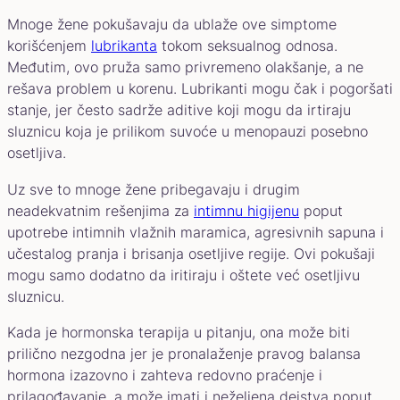
Mnoge žene pokušavaju da ublaže ove simptome
korišćenjem
lubrikanta
tokom seksualnog odnosa.
Međutim, ovo pruža samo privremeno olakšanje, a ne
rešava problem u korenu. Lubrikanti mogu čak i pogoršati
stanje, jer često sadrže aditive koji mogu da irtiraju
sluznicu koja je prilikom suvoće u menopauzi posebno
osetljiva.
Uz sve to mnoge žene pribegavaju i drugim
neadekvatnim rešenjima za
intimnu higijenu
poput
upotrebe intimnih vlažnih maramica, agresivnih sapuna i
učestalog pranja i brisanja osetljive regije. Ovi pokušaji
mogu samo dodatno da iritiraju i oštete već osetljivu
sluznicu.
Kada je hormonska terapija u pitanju, ona može biti
prilično nezgodna jer je pronalaženje pravog balansa
hormona izazovno i zahteva redovno praćenje i
prilagođavanje, a može imati i neželjena dejstva poput