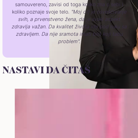
samouvereno, zavisi od toga koliko zna o sebi i
koliko poznaje svoje telo.
"Moj cilj je osvešćivanje
svih, a prvenstveno žena, da je svaki aspekt
zdravlja važan. Da kvalitet života ide pod ruku sa
zdravljem. Da nije sramota imati bilo koji tabu
problem".
NASTAVI DA ČITAŠ