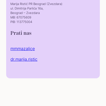
Marija Ristić PR Beograd (Zvezdara)
ul. Dimitrija Parlića 16a,
Beograd – Zvezdara
MB: 67075609
PIB: 113775004
Prati nas
mmmazalice
dr.marija.ristic