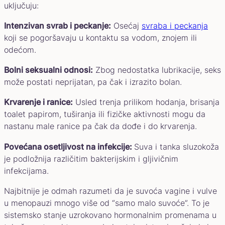
uključuju:
Intenzivan svrab i peckanje:
Osećaj
svraba i peckanja
koji se pogoršavaju u kontaktu sa vodom, znojem ili
odećom.
Bolni seksualni odnosi:
Zbog nedostatka lubrikacije, seks
može postati neprijatan, pa čak i izrazito bolan.
Krvarenje i ranice:
Usled trenja prilikom hodanja, brisanja
toalet papirom, tuširanja ili fizičke aktivnosti mogu da
nastanu male ranice pa čak da dođe i do krvarenja.
Povećana osetljivost na infekcije:
Suva i tanka sluzokoža
je podložnija različitim bakterijskim i gljivičnim
infekcijama.
Najbitnije je odmah razumeti da je suvoća vagine i vulve
u menopauzi mnogo više od “samo malo suvoće”. To je
sistemsko stanje uzrokovano hormonalnim promenama u