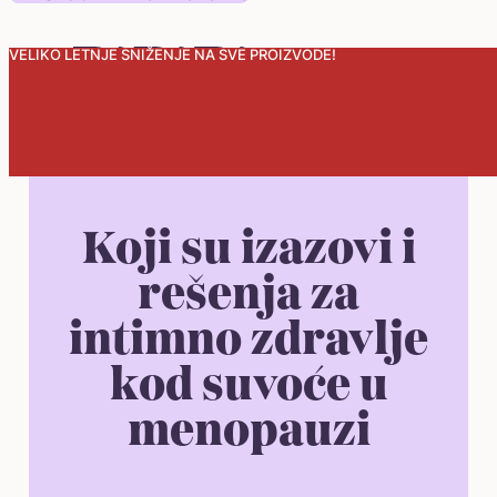
VELIKO LETNJE SNIŽENJE NA SVE PROIZVODE!
0
Koji su izazovi i
rešenja za
intimno zdravlje
kod suvoće u
menopauzi