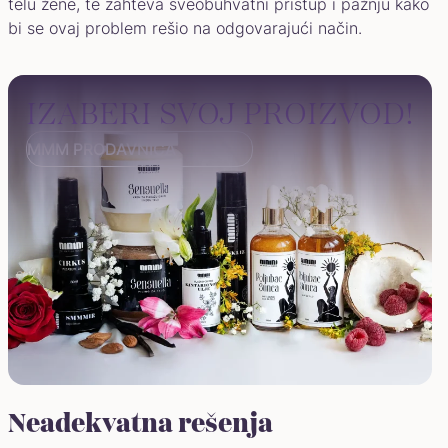
telu žene, te zahteva sveobuhvatni pristup i pažnju kako
bi se ovaj problem rešio na odgovarajući način.
IZABERI SVOJ PROIZVOD!
MMM PRODAVNICA
Neadekvatna rešenja