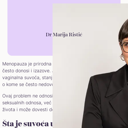
Dr Marija Ristić
Menopauza je prirodna faza u životu žene, ali sa sobom
često donosi i izazove. Jedan od najčešćih je vulvo-
vaginalna suvoća, stanje koje pogađa veliki broj žena, ali
o kome se često nedovoljno govori.
Ovaj problem ne odnosi se samo na neprijatnost tokom
seksualnih odnosa, već utiče na svakodnevni kvalitet
života i može dovesti do niza neprijatnih simptoma.
Šta je suvoća u menopauzi?