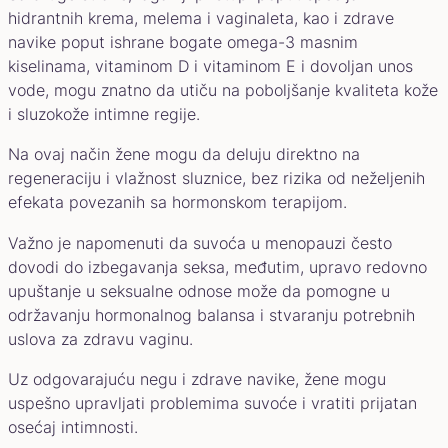
hidrantnih krema, melema i vaginaleta, kao i zdrave
navike poput ishrane bogate omega-3 masnim
kiselinama, vitaminom D i vitaminom E i dovoljan unos
vode, mogu znatno da utiču na poboljšanje kvaliteta kože
i sluzokože intimne regije.
Na ovaj način žene mogu da deluju direktno na
regeneraciju i vlažnost sluznice, bez rizika od neželjenih
efekata povezanih sa hormonskom terapijom.
Važno je napomenuti da suvoća u menopauzi često
dovodi do izbegavanja seksa, međutim, upravo redovno
upuštanje u seksualne odnose može da pomogne u
održavanju hormonalnog balansa i stvaranju potrebnih
uslova za zdravu vaginu.
Uz odgovarajuću negu i zdrave navike, žene mogu
uspešno upravljati problemima suvoće i vratiti prijatan
osećaj intimnosti.