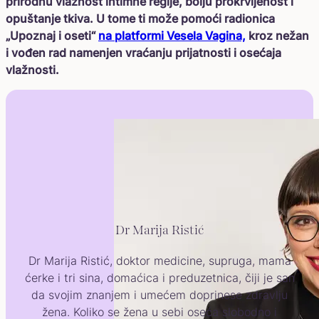
prirodnu vlažnost intimne regije, bolju prokrvljenost i
opuštanje tkiva. U tome ti može pomoći radionica
„Upoznaj i oseti“
na platformi Vesela Vagina,
kroz nežan
i vođen rad namenjen vraćanju prijatnosti i osećaja
vlažnosti.
Dr Marija Ristić
Dr Marija Ristić, doktor medicine, supruga, mama
ćerke i tri sina, domaćica i preduzetnica, čiji je san
da svojim znanjem i umećem doprinese zdravlju
žena. Koliko se žena u sebi oseća slobodno i