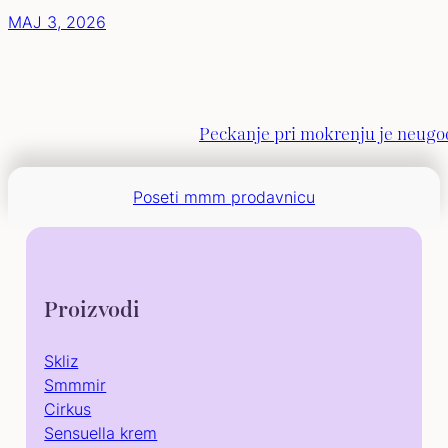
MAJ 3, 2026
Peckanje pri mokrenju je neugod
Poseti mmm prodavnicu
Proizvodi
Skliz
Smmmir
Cirkus
Sensuella krem