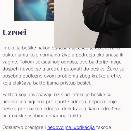
Uzroci
Infekcija bešike nakon odnosa najčešće je uzrokovana
bakterijama koje normalno žive u području oko anusa ili
vagine. Tokom seksualnog odnosa, ove bakterije mogu
dospeti i uvući se u uretru i putovati do bešike. Žene su
posebno podložne ovom problemu zbog kratke uretre,
koja olakšava bakterijama pristup bešici.
Faktori koji povećavaju rizik od infekcije bešike su
nedovoljna higijena pre i posle odnosa, nepražnjenje
bešike pre i nakon odnosa, dehidracija, kao i određene
anatomske osobine urinarnog trakta.
Odsustvo predigre i
nedovoljna lubrikacija
takođe