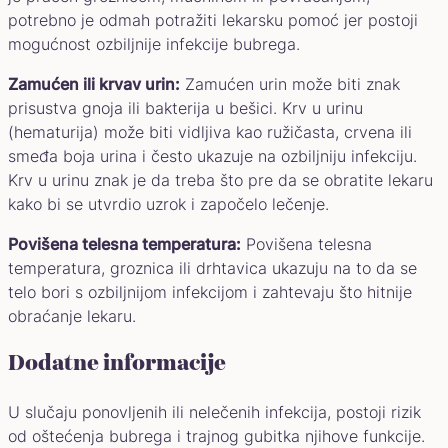
potrebno je odmah potražiti lekarsku pomoć jer postoji
mogućnost ozbiljnije infekcije bubrega.
Zamućen ili krvav urin:
Zamućen urin može biti znak
prisustva gnoja ili bakterija u bešici. Krv u urinu
(hematurija) može biti vidljiva kao ružičasta, crvena ili
smeđa boja urina i često ukazuje na ozbiljniju infekciju.
Krv u urinu znak je da treba što pre da se obratite lekaru
kako bi se utvrdio uzrok i započelo lečenje.
Povišena telesna temperatura:
Povišena telesna
temperatura, groznica ili drhtavica ukazuju na to da se
telo bori s ozbiljnijom infekcijom i zahtevaju što hitnije
obraćanje lekaru.
Dodatne informacije
U slučaju ponovljenih ili nelečenih infekcija, postoji rizik
od oštećenja bubrega i trajnog gubitka njihove funkcije.