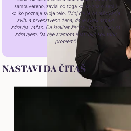
samouvereno, zavisi od toga koliko zna o sebi i
koliko poznaje svoje telo.
"Moj cilj je osvešćivanje
svih, a prvenstveno žena, da je svaki aspekt
zdravlja važan. Da kvalitet života ide pod ruku sa
zdravljem. Da nije sramota imati bilo koji tabu
problem".
NASTAVI DA ČITAŠ