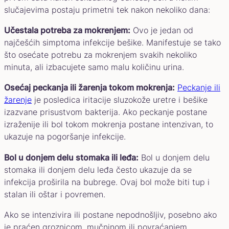
slučajevima postaju primetni tek nakon nekoliko dana:
Učestala potreba za mokrenjem:
Ovo je jedan od
najčešćih simptoma infekcije bešike. Manifestuje se tako
što osećate potrebu za mokrenjem svakih nekoliko
minuta, ali izbacujete samo malu količinu urina.
Osećaj peckanja ili žarenja tokom mokrenja:
Peckanje ili
žarenje
je posledica iritacije sluzokože uretre i bešike
izazvane prisustvom bakterija. Ako peckanje postane
izraženije ili bol tokom mokrenja postane intenzivan, to
ukazuje na pogoršanje infekcije.
Bol u donjem delu stomaka ili leđa:
Bol u donjem delu
stomaka ili donjem delu leđa često ukazuje da se
infekcija proširila na bubrege. Ovaj bol može biti tup i
stalan ili oštar i povremen.
Ako se intenzivira ili postane nepodnošljiv, posebno ako
je praćen groznicom, mučninom ili povraćanjem,