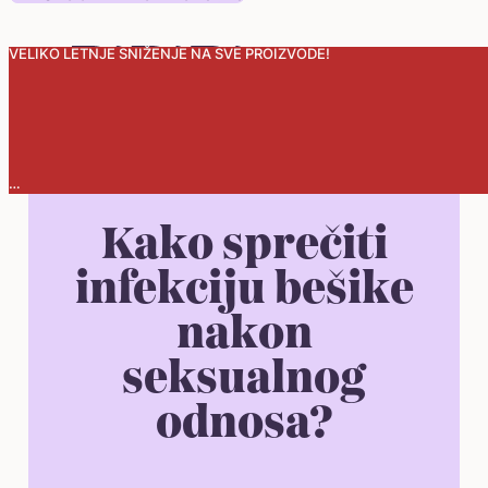
VELIKO LETNJE SNIŽENJE NA SVE PROIZVODE!
0
Kako sprečiti
infekciju bešike
nakon
seksualnog
odnosa?