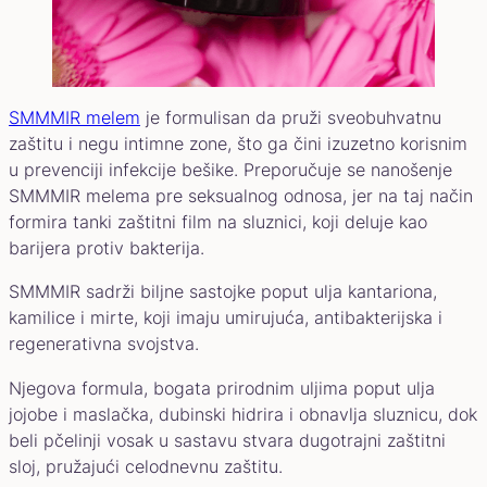
SMMMIR melem
je formulisan da pruži sveobuhvatnu
zaštitu i negu intimne zone, što ga čini izuzetno korisnim
u prevenciji infekcije bešike. Preporučuje se nanošenje
SMMMIR melema pre seksualnog odnosa, jer na taj način
formira tanki zaštitni film na sluznici, koji deluje kao
barijera protiv bakterija.
SMMMIR sadrži biljne sastojke poput ulja kantariona,
kamilice i mirte, koji imaju umirujuća, antibakterijska i
regenerativna svojstva.
Njegova formula, bogata prirodnim uljima poput ulja
jojobe i maslačka, dubinski hidrira i obnavlja sluznicu, dok
beli pčelinji vosak u sastavu stvara dugotrajni zaštitni
sloj, pružajući celodnevnu zaštitu.