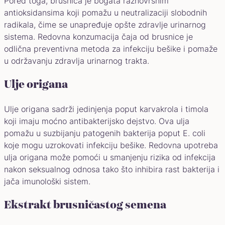
Pored toga, brusnica je bogata raznovrsnim
antioksidansima koji pomažu u neutralizaciji slobodnih
radikala, čime se unapređuje opšte zdravlje urinarnog
sistema. Redovna konzumacija čaja od brusnice je
odlična preventivna metoda za infekciju bešike i pomaže
u održavanju zdravlja urinarnog trakta.
Ulje origana
Ulje origana sadrži jedinjenja poput karvakrola i timola
koji imaju moćno antibakterijsko dejstvo. Ova ulja
pomažu u suzbijanju patogenih bakterija poput E. coli
koje mogu uzrokovati infekciju bešike. Redovna upotreba
ulja origana može pomoći u smanjenju rizika od infekcija
nakon seksualnog odnosa tako što inhibira rast bakterija i
jača imunološki sistem.
Ekstrakt brusničastog semena