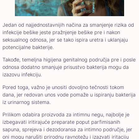
Jedan od najjednostavnijih načina za smanjenje rizika od
infekcije bešike jeste pražnjenje bešike pre i nakon
seksualnog odnosa, jer se tako ispira uretra i uklanjaju
potencijalne bakterije.
Takođe, temeljna higijena genitalnog područja pre i posle
odnosa dodatno smanjuje prisustvo bakterija mogu da
izazovu infekciju.
Pored toga, važno je unositi dovoljno tečnosti tokom
dana, jer redovan unos vode pomaže u ispiranju bakterija
iz urinarnog sistema.
Prilikom odabira proizvoda za intimnu negu, najbolje je
izbegavati iritirajuće preparate poput parfimisanih
sapuna, sprejeva i dezodoransa za intimno područje, jer
oni mogu narušiti prirodnu ravnotežu i izazvati iritaciju