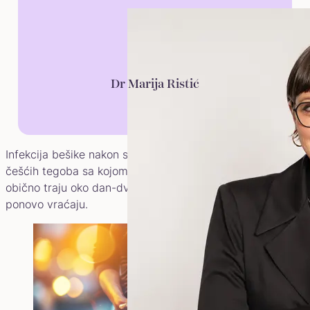
Dr Marija Ristić
Infekcija bešike nakon seksualnog odnosa jedna je od
češćih tegoba sa kojom se žene susreću. Simptomi
obično traju oko dan-dva, zatim nestaju, a onda se
ponovo vraćaju.