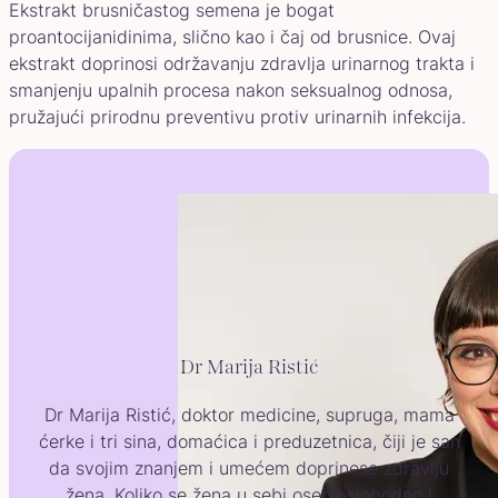
Ekstrakt brusničastog semena je bogat
proantocijanidinima, slično kao i čaj od brusnice. Ovaj
ekstrakt doprinosi održavanju zdravlja urinarnog trakta i
smanjenju upalnih procesa nakon seksualnog odnosa,
pružajući prirodnu preventivu protiv urinarnih infekcija.
Dr Marija Ristić
Dr Marija Ristić, doktor medicine, supruga, mama
ćerke i tri sina, domaćica i preduzetnica, čiji je san
da svojim znanjem i umećem doprinese zdravlju
žena. Koliko se žena u sebi oseća slobodno i