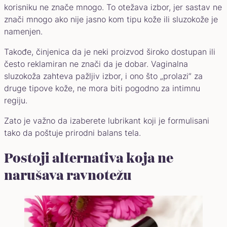
korisniku ne znače mnogo. To otežava izbor, jer sastav ne
znači mnogo ako nije jasno kom tipu kože ili sluzokože je
namenjen.
Takođe, činjenica da je neki proizvod široko dostupan ili
često reklamiran ne znači da je dobar. Vaginalna
sluzokoža zahteva pažljiv izbor, i ono što „prolazi” za
druge tipove kože, ne mora biti pogodno za intimnu
regiju.
Zato je važno da izaberete lubrikant koji je formulisani
tako da poštuje prirodni balans tela.
Postoji alternativa koja ne
narušava ravnotežu