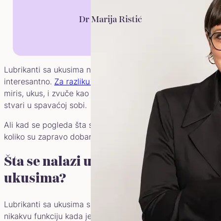
Dr Marija Ristić
Lubrikanti sa ukusima na prvu loptu možda deluju
interesantno.
Za razliku od običnih
, oni imaju unikatan
miris, ukus, i zvuče kao nešto što bi moglo da osveži
stvari u spavaćoj sobi.
Ali kad se pogleda šta sve ide u njih, postavlja se pitanje
koliko su zapravo dobar izbor.
Šta se nalazi u lubrikantima sa
ukusima?
Lubrikanti sa ukusima sadrže brojne dodatke koji nemaju
nikakvu funkciju kada je u pitanju zdravlje sluzokože.