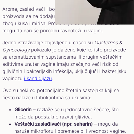
Arome, zaslađivači i boje koje su sastavni deo ovih
proizvoda se ne dodaju zato što su korisni, već isključivo
zbog ukusa i mirisa. Problem je što upravo ti sastojci
mogu da naruše prirodnu ravnotežu u vagini.
Jedno istraživanje objavljeno u časopisu
Obstetrics &
Gynecology
pokazalo je da žene koje koriste proizvode
sa aromatizovanim supstancama ili drugim veštačkim
aditivima unutar vagine imaju značajno veći rizik od
gljivičnih i bakterijskih infekcija, uključujući i bakterijsku
vaginozu
i kandidijazu
.
Ovo su neki od potencijalno štetnih sastojaka koji se
često nalaze u lubrikantima sa ukusima:
Glicerin
– razlaže se u jednostavne šećere, što
može da podstakne razvoj gljivica.
Veštački zaslađivači (npr. saharin)
– mogu da
naruše mikrofloru i poremete pH vrednost vagine.