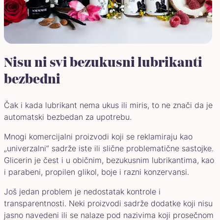
Nisu ni svi bezukusni lubrikanti
bezbedni
Čak i kada lubrikant nema ukus ili miris, to ne znači da je
automatski bezbedan za upotrebu.
Mnogi komercijalni proizvodi koji se reklamiraju kao
„univerzalni” sadrže iste ili slične problematične sastojke.
Glicerin je čest i u običnim, bezukusnim lubrikantima, kao
i parabeni, propilen glikol, boje i razni konzervansi.
Još jedan problem je nedostatak kontrole i
transparentnosti. Neki proizvodi sadrže dodatke koji nisu
jasno navedeni ili se nalaze pod nazivima koji prosečnom