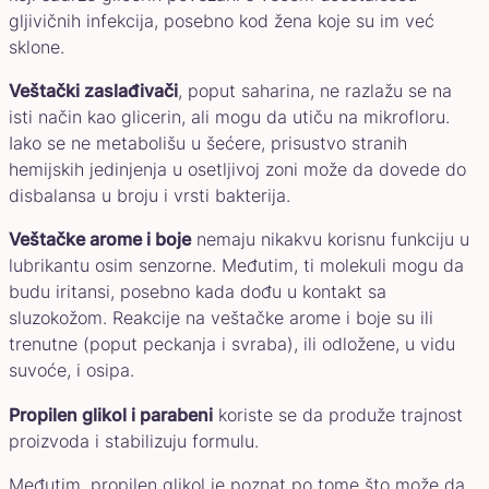
gljivičnih infekcija, posebno kod žena koje su im već
sklone.
Veštački zaslađivači
, poput saharina, ne razlažu se na
isti način kao glicerin, ali mogu da utiču na mikrofloru.
Iako se ne metabolišu u šećere, prisustvo stranih
hemijskih jedinjenja u osetljivoj zoni može da dovede do
disbalansa u broju i vrsti bakterija.
Veštačke arome i boje
nemaju nikakvu korisnu funkciju u
lubrikantu osim senzorne. Međutim, ti molekuli mogu da
budu iritansi, posebno kada dođu u kontakt sa
sluzokožom. Reakcije na veštačke arome i boje su ili
trenutne (poput peckanja i svraba), ili odložene, u vidu
suvoće, i osipa.
Propilen glikol i parabeni
koriste se da produže trajnost
proizvoda i stabilizuju formulu.
Međutim, propilen glikol je poznat po tome što može da