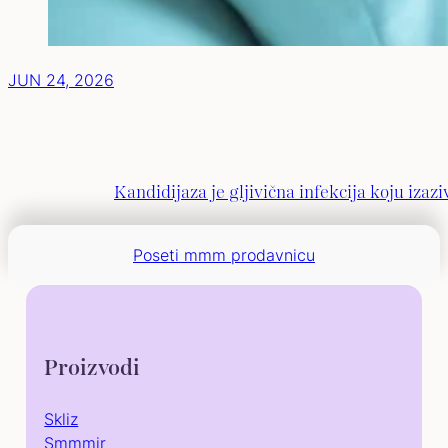
JUN 24, 2026
Kandidijaza je gljivična infekcija koju iza
Poseti mmm prodavnicu
Proizvodi
Skliz
Smmmir