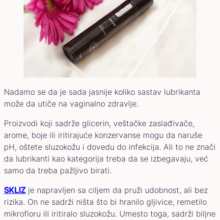
Nadamo se da je sada jasnije koliko sastav lubrikanta
može da utiče na vaginalno zdravlje.
Proizvodi koji sadrže glicerin, veštačke zaslađivače,
arome, boje ili iritirajuće konzervanse mogu da naruše
pH, oštete sluzokožu i dovedu do infekcija. Ali to ne znači
da lubrikanti kao kategorija treba da se izbegavaju, već
samo da treba pažljivo birati.
SKLIZ
je napravljen sa ciljem da pruži udobnost, ali bez
rizika. On ne sadrži ništa što bi hranilo gljivice, remetilo
mikrofloru ili iritiralo sluzokožu. Umesto toga, sadrži biljne