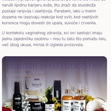
naruši lipidnu barijeru kože, što znači da sluzokoža
postaje ranjivija i osetljivija. Parabeni, iako u malim
dozama ne izazivaju reakcije kod svih, kod osetljivih
korisnica mogu dovesti do upala, suvoće i crvenila.
U kontekstu vaginalnog zdravlja, svi ovi sastojci imaju
jednu zajedničku osobinu – nisu tu zato što pomažu telu,
već zbog ukusa, mirisa ili izgleda proizvoda.
IZABERI SVOJ PROIZVOD!
MMM PRODAVNICA