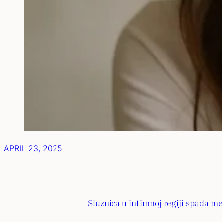
APRIL 23, 2025
Sluznica u intimnoj regiji spada me