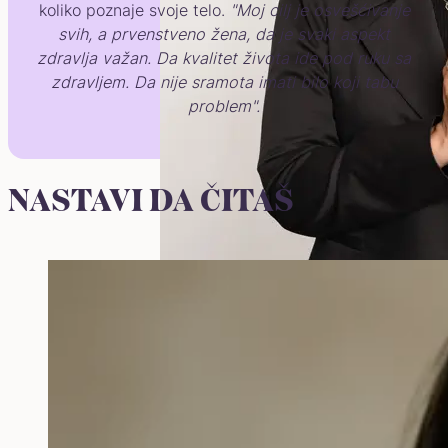
koliko poznaje svoje telo.
"Moj cilj je osvešćivanje
svih, a prvenstveno žena, da je svaki aspekt
zdravlja važan. Da kvalitet života ide pod ruku sa
zdravljem. Da nije sramota imati bilo koji tabu
problem".
NASTAVI DA ČITAŠ