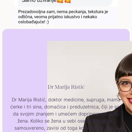
Dr Marija Ristić
Dr Marija Ristić, doktor medicine, supruga, mama
ćerke i tri sina, domaćica i preduzetnica, čiji je san
da svojim znanjem i umećem doprinese zdravlju
žena. Koliko se žena u sebi oseća slobodno i
samouvereno, zavisi od toga koliko zna o sebi i