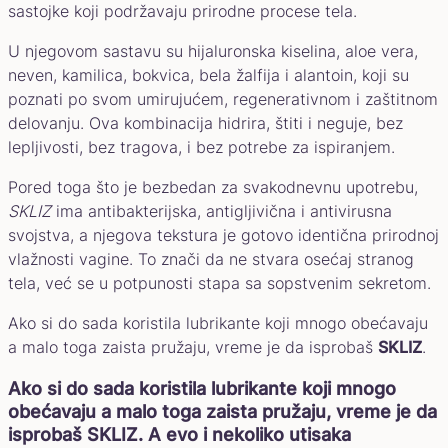
sastojke koji podržavaju prirodne procese tela.
U njegovom sastavu su hijaluronska kiselina, aloe vera,
neven, kamilica, bokvica, bela žalfija i alantoin, koji su
poznati po svom umirujućem, regenerativnom i zaštitnom
delovanju. Ova kombinacija hidrira, štiti i neguje, bez
lepljivosti, bez tragova, i bez potrebe za ispiranjem.
Pored toga što je bezbedan za svakodnevnu upotrebu,
SKLIZ
ima antibakterijska, antigljivična i antivirusna
svojstva, a njegova tekstura je gotovo identična prirodnoj
vlažnosti vagine. To znači da ne stvara osećaj stranog
tela, već se u potpunosti stapa sa sopstvenim sekretom.
Ako si do sada koristila lubrikante koji mnogo obećavaju
a malo toga zaista pružaju, vreme je da isprobaš
SKLIZ
.
Ako si do sada koristila lubrikante koji mnogo
obećavaju a malo toga zaista pružaju, vreme je da
isprobaš SKLIZ. A evo i nekoliko utisaka