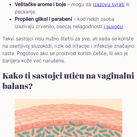
Veštačke arome i boje
– mogu da
izazovu svrab
ili
peckanje.
Propilen glikol i parabeni
– kod nekih osoba
izazivaju crvenilo, osećaj nelagodnosti
i suvoću
.
Takvi sastojci nisu nužno štetni za sve, ali kada se koriste
na osetljivoj sluzokoži, rizik od iritacije i infekcije značajno
raste. Pogotovo ako se proizvod koristi češće, ili ako je
barijera kože već narušena.
Kako ti sastojci utiču na vaginalni
balans?