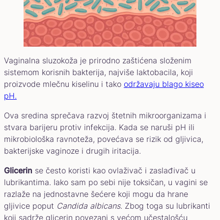
Vaginalna sluzokoža je prirodno zaštićena složenim
sistemom korisnih bakterija, najviše laktobacila, koji
proizvode mlečnu kiselinu i tako
održavaju blago kiseo
pH.
Ova sredina sprečava razvoj štetnih mikroorganizama i
stvara barijeru protiv infekcija. Kada se naruši pH ili
mikrobiološka ravnoteža, povećava se rizik od gljivica,
bakterijske vaginoze i drugih iritacija.
Glicerin
se često koristi kao ovlaživač i zaslađivač u
lubrikantima. Iako sam po sebi nije toksičan, u vagini se
razlaže na jednostavne šećere koji mogu da hrane
gljivice poput
Candida albicans
. Zbog toga su lubrikanti
koji sadrže glicerin povezani s većom učestalošću