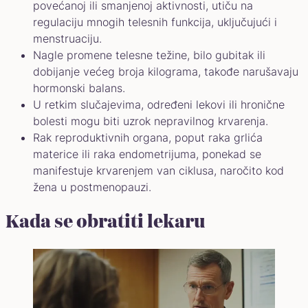
povećanoj ili smanjenoj aktivnosti, utiču na
regulaciju mnogih telesnih funkcija, uključujući i
menstruaciju.
Nagle promene telesne težine, bilo gubitak ili
dobijanje većeg broja kilograma, takođe narušavaju
hormonski balans.
U retkim slučajevima, određeni lekovi ili hronične
bolesti mogu biti uzrok nepravilnog krvarenja.
Rak reproduktivnih organa, poput raka grlića
materice ili raka endometrijuma, ponekad se
manifestuje krvarenjem van ciklusa, naročito kod
žena u postmenopauzi.
Kada se obratiti lekaru