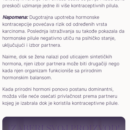
preskoči uzimanje jedne ili više kontraceptivnih pilula.
Napomena:
Dugotrajna upotreba hormonske
kontracepcije povećava rizik od određenih vrsta
karcinoma. Poslednja istraživanja su takođe pokazala da
hormonske pilule negativno utiču na psihičko stanje,
uključujući i izbor partnera.
Naime, dok se žena nalazi pod uticajem sintetičkih
hormona, njen izbor partnera može biti drugačiji nego
kada njen organizam funkcioniše sa prirodnim
hormonskim balansom.
Kada prirodni hormoni ponovo postanu dominantni,
možda više neće osećati privlačnost prema partneru
kojeg je izabrala dok je koristila kontraceptivne pilule.
IZABERI SVOJ PROIZVOD!