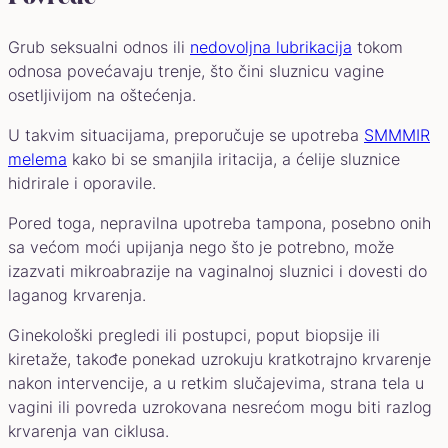
Grub seksualni odnos ili
nedovoljna lubrikacija
tokom
odnosa povećavaju trenje, što čini sluznicu vagine
osetljivijom na oštećenja.
U takvim situacijama, preporučuje se upotreba
SMMMIR
melema
kako bi se smanjila iritacija, a ćelije sluznice
hidrirale i oporavile.
Pored toga, nepravilna upotreba tampona, posebno onih
sa većom moći upijanja nego što je potrebno, može
izazvati mikroabrazije na vaginalnoj sluznici i dovesti do
laganog krvarenja.
Ginekološki pregledi ili postupci, poput biopsije ili
kiretaže, takođe ponekad uzrokuju kratkotrajno krvarenje
nakon intervencije, a u retkim slučajevima, strana tela u
vagini ili povreda uzrokovana nesrećom mogu biti razlog
krvarenja van ciklusa.