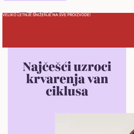
VELIKO LETNJE SNIŽENJE NA SVE PROIZVODE!
0
Najčešći uzroci
krvarenja van
ciklusa