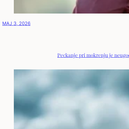
MAJ 3, 2026
Peckanje pri mokrenju je neugod