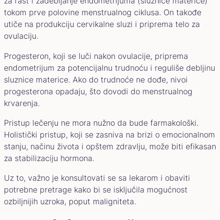
za rast i zadebljanje endometrijuma (sluznice materice)
tokom prve polovine menstrualnog ciklusa. On takođe
utiče na produkciju cervikalne sluzi i priprema telo za
ovulaciju.
Progesteron, koji se luči nakon ovulacije, priprema
endometrijum za potencijalnu trudnoću i reguliše debljinu
sluznice materice. Ako do trudnoće ne dođe, nivoi
progesterona opadaju, što dovodi do menstrualnog
krvarenja.
Pristup lečenju ne mora nužno da bude farmakološki.
Holistički pristup, koji se zasniva na brizi o emocionalnom
stanju, načinu života i opštem zdravlju, može biti efikasan
za stabilizaciju hormona.
Uz to, važno je konsultovati se sa lekarom i obaviti
potrebne pretrage kako bi se isključila mogućnost
ozbiljnijih uzroka, poput maligniteta.