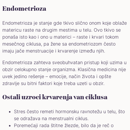
Endometrioza
Endometrioza je stanje gde tkivo slično onom koje oblaže
matericu raste na drugim mestima u telu. Ovo tkivo se
ponaša isto kao i ono u materici – raste i krvari tokom
mesečnog ciklusa, pa žene sa endometriozom često
imaju jače menstruacije i krvarenje između njih.
Endometrioza zahteva sveobuhvatan pristup koji uzima u
obzir celokupno stanje organizma. Klasična medicina nije
uvek jedino rešenje – emocije, način života i opšte
zdravlje su bitni faktori koje treba uzeti u obzir.
Ostali uzroci krvarenja van ciklusa
Stres često remeti hormonsku ravnotežu u telu, što
se odražava na menstrualni ciklus.
Poremećaji rada štitne žlezde, bilo da je reč o