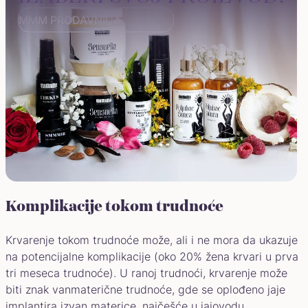
MMM PRODAVNICA
Komplikacije tokom trudnoće
Krvarenje tokom trudnoće može, ali i ne mora da ukazuje
na potencijalne komplikacije (oko 20% žena krvari u prva
tri meseca trudnoće). U ranoj trudnoći, krvarenje može
biti znak vanmaterične trudnoće, gde se oplođeno jaje
implantira izvan materice, najčešće u jajovodu.