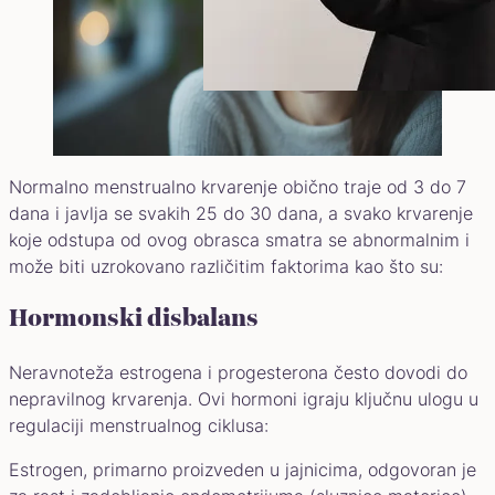
Normalno menstrualno krvarenje obično traje od 3 do 7
dana i javlja se svakih 25 do 30 dana, a svako krvarenje
koje odstupa od ovog obrasca smatra se abnormalnim i
može biti uzrokovano različitim faktorima kao što su:
Hormonski disbalans
Neravnoteža estrogena i progesterona često dovodi do
nepravilnog krvarenja. Ovi hormoni igraju ključnu ulogu u
regulaciji menstrualnog ciklusa:
Estrogen, primarno proizveden u jajnicima, odgovoran je