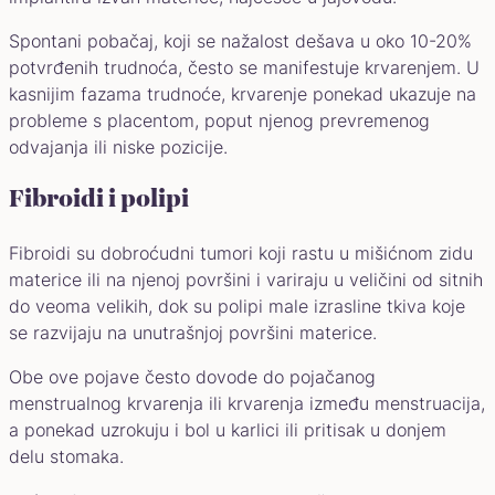
Spontani pobačaj, koji se nažalost dešava u oko 10-20%
potvrđenih trudnoća, često se manifestuje krvarenjem. U
kasnijim fazama trudnoće, krvarenje ponekad ukazuje na
probleme s placentom, poput njenog prevremenog
odvajanja ili niske pozicije.
Fibroidi i polipi
Fibroidi su dobroćudni tumori koji rastu u mišićnom zidu
materice ili na njenoj površini i variraju u veličini od sitnih
do veoma velikih, dok su polipi male izrasline tkiva koje
se razvijaju na unutrašnjoj površini materice.
Obe ove pojave često dovode do pojačanog
menstrualnog krvarenja ili krvarenja između menstruacija,
a ponekad uzrokuju i bol u karlici ili pritisak u donjem
delu stomaka.