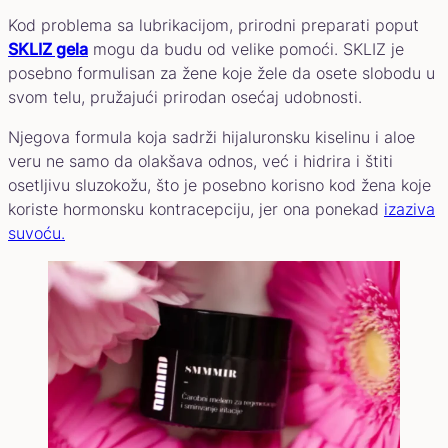
Kod problema sa lubrikacijom, prirodni preparati poput
SKLIZ gela
mogu da budu od velike pomoći. SKLIZ je
posebno formulisan za žene koje žele da osete slobodu u
svom telu, pružajući prirodan osećaj udobnosti.
Njegova formula koja sadrži hijaluronsku kiselinu i aloe
veru ne samo da olakšava odnos, već i hidrira i štiti
osetljivu sluzokožu, što je posebno korisno kod žena koje
koriste hormonsku kontracepciju, jer ona ponekad
izaziva
suvoću.