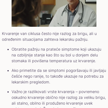
Krvarenje van ciklusa često nije razlog za brigu, ali u
određenim situacijama zahteva lekarsku pažnju.
Obratite pažnju na prateće simptome koji ukazuju
na ozbiljnije stanje kao što su bol u donjem delu
stomaka ili povišena temperatura uz krvarenje.
Ako primetite da se simptomi pogoršavaju ili javljaju
češće nego ranije, to takođe ukazuje na potrebu za
lekarskim pregledom.
Važno je razlikovati vrste krvarenja – povremeno
oskudno krvarenje obično nije razlog za veliku brigu,
ali stalno, obilno ili produženo krvarenje uvek