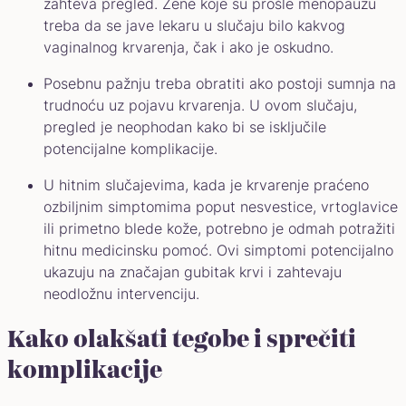
zahteva pregled. Žene koje su prošle menopauzu
treba da se jave lekaru u slučaju bilo kakvog
vaginalnog krvarenja, čak i ako je oskudno.
Posebnu pažnju treba obratiti ako postoji sumnja na
trudnoću uz pojavu krvarenja. U ovom slučaju,
pregled je neophodan kako bi se isključile
potencijalne komplikacije.
U hitnim slučajevima, kada je krvarenje praćeno
ozbiljnim simptomima poput nesvestice, vrtoglavice
ili primetno blede kože, potrebno je odmah potražiti
hitnu medicinsku pomoć. Ovi simptomi potencijalno
ukazuju na značajan gubitak krvi i zahtevaju
neodložnu intervenciju.
Kako olakšati tegobe i sprečiti
komplikacije