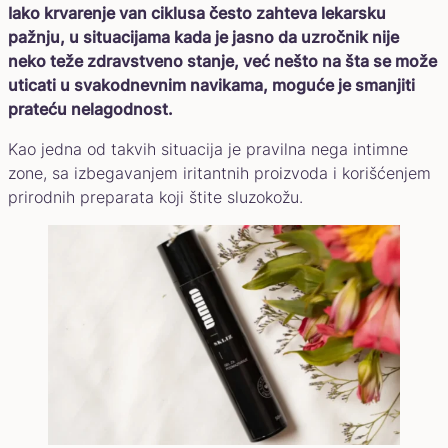
Iako krvarenje van ciklusa često zahteva lekarsku
pažnju, u situacijama kada je jasno da uzročnik nije
neko teže zdravstveno stanje, već nešto na šta se može
uticati u svakodnevnim navikama, moguće je smanjiti
prateću nelagodnost.
Kao jedna od takvih situacija je pravilna nega intimne
zone, sa izbegavanjem iritantnih proizvoda i korišćenjem
prirodnih preparata koji štite sluzokožu.