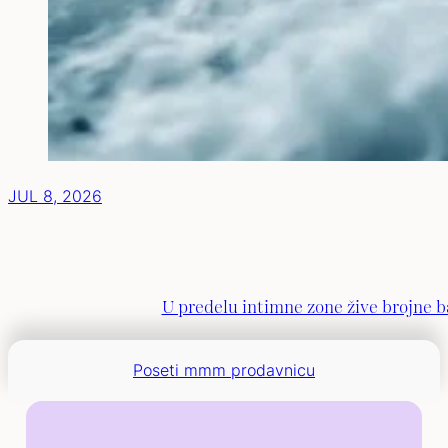
JUL 8, 2026
U predelu intimne zone žive brojne ba
Poseti mmm prodavnicu