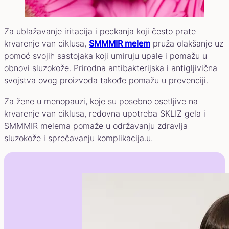
Za ublažavanje iritacija i peckanja koji često prate
krvarenje van ciklusa,
SMMMIR melem
pruža olakšanje uz
pomoć svojih sastojaka koji umiruju upale i pomažu u
obnovi sluzokože. Prirodna antibakterijska i antigljivična
svojstva ovog proizvoda takođe pomažu u prevenciji.
Za žene u menopauzi, koje su posebno osetljive na
krvarenje van ciklusa, redovna upotreba SKLIZ gela i
SMMMIR melema pomaže u održavanju zdravlja
sluzokože i sprečavanju komplikacija.u.