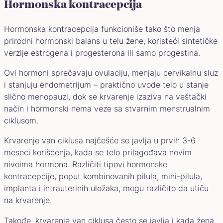
Hormonska kontracepcija
Hormonska kontracepcija funkcioniše tako što menja
prirodni hormonski balans u telu žene, koristeći sintetičke
verzije estrogena i progesterona ili samo progestina.
Ovi hormoni sprečavaju ovulaciju, menjaju cervikalnu sluz
i stanjuju endometrijum – praktično uvode telo u stanje
slično menopauzi, dok se krvarenje izaziva na veštački
način i hormonski nema veze sa stvarnim menstrualnim
ciklusom.
Krvarenje van ciklusa najčešće se javlja u prvih 3-6
meseci korišćenja, kada se telo prilagođava novim
nivoima hormona. Različiti tipovi hormonske
kontracepcije, poput kombinovanih pilula, mini-pilula,
implanta i intrauterinih uložaka, mogu različito da utiču
na krvarenje.
Takođe, krvarenje van ciklusa često se javlja i kada žena