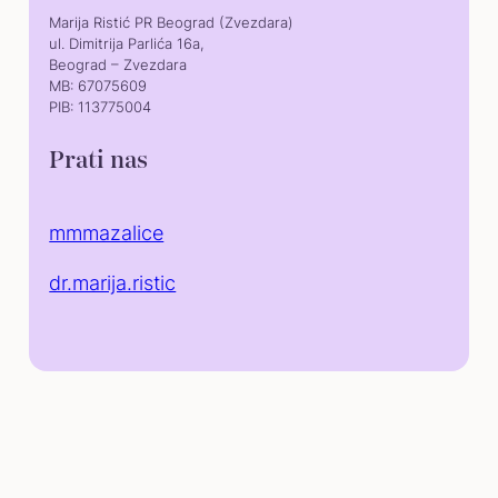
Marija Ristić PR Beograd (Zvezdara)
ul. Dimitrija Parlića 16a,
Beograd – Zvezdara
MB: 67075609
PIB: 113775004
Prati nas
mmmazalice
dr.marija.ristic