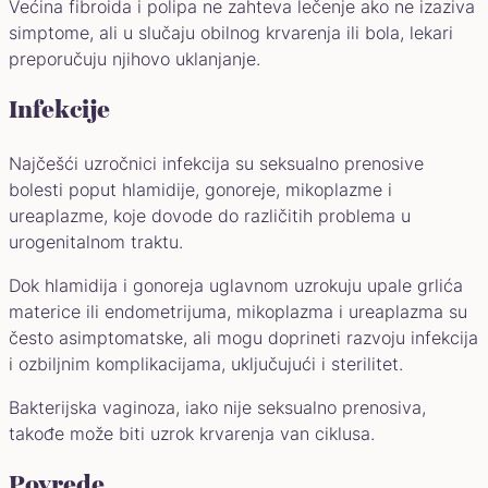
Većina fibroida i polipa ne zahteva lečenje ako ne izaziva
simptome, ali u slučaju obilnog krvarenja ili bola, lekari
preporučuju njihovo uklanjanje.
Infekcije
Najčešći uzročnici infekcija su seksualno prenosive
bolesti poput hlamidije, gonoreje, mikoplazme i
ureaplazme, koje dovode do različitih problema u
urogenitalnom traktu.
Dok hlamidija i gonoreja uglavnom uzrokuju upale grlića
materice ili endometrijuma, mikoplazma i ureaplazma su
često asimptomatske, ali mogu doprineti razvoju infekcija
i ozbiljnim komplikacijama, uključujući i sterilitet.
Bakterijska vaginoza, iako nije seksualno prenosiva,
takođe može biti uzrok krvarenja van ciklusa.
Povrede