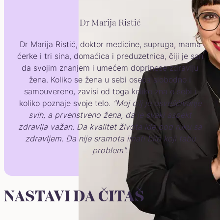
Dr Marija Ristić
Dr Marija Ristić, doktor medicine, supruga, mama
ćerke i tri sina, domaćica i preduzetnica, čiji je san
da svojim znanjem i umećem doprinese zdravlju
žena. Koliko se žena u sebi oseća slobodno i
samouvereno, zavisi od toga koliko zna o sebi i
koliko poznaje svoje telo.
"Moj cilj je osvešćivanje
svih, a prvenstveno žena, da je svaki aspekt
zdravlja važan. Da kvalitet života ide pod ruku sa
zdravljem. Da nije sramota imati bilo koji tabu
problem".
NASTAVI DA ČITAŠ