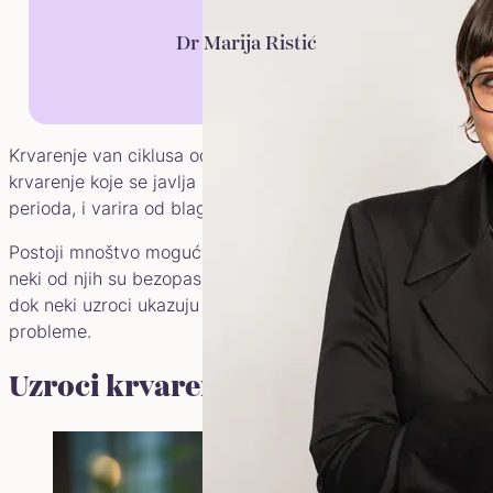
Dr Marija Ristić
Krvarenje van ciklusa odnosi se na svako vaginalno
krvarenje koje se javlja izvan očekivanog menstrualnog
perioda, i varira od blagog do obilnog krvarenja.
Postoji mnoštvo mogućih uzroka krvarenja van ciklusa –
neki od njih su bezopasni i ne zahtevaju posebno lečenje,
dok neki uzroci ukazuju na ozbiljnije zdravstvene
probleme.
Uzroci krvarenja van ciklusa