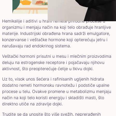
Hemikalije i aditivi u hrani remete prirodne procese u
organizmu i menjaju način na koji telo obrađuje hranljive
materije. Industrijski obrađena hrana sadrži emulgatore,
konzervanse i veštačke hormone koji opterećuju jetru i
narušavaju rad endokrinog sistema.
Veštački hormoni prisutni u mesu i mlečnim proizvodima
deluju na estrogenske receptore i pojačavaju njihovu
aktivnost, što preopterećuje ćelije u tkivu dojki.
Uz to, visok unos šećera i rafinisanih ugljenih hidrata
dodatno remeti hormonsku ravnotežu i podstiče upalne
procese u telu. Ovakve promene u metabolizmu menjaju
način na koji telo koristi energiju i skladišti masti, što
direktno utiče na zdravlje dojki.
Trudite se da unosite što više svežih, neprerađenih