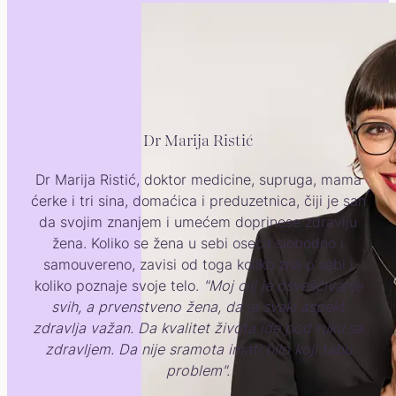
Dr Marija Ristić
Dr Marija Ristić, doktor medicine, supruga, mama
ćerke i tri sina, domaćica i preduzetnica, čiji je san
da svojim znanjem i umećem doprinese zdravlju
žena. Koliko se žena u sebi oseća slobodno i
samouvereno, zavisi od toga koliko zna o sebi i
koliko poznaje svoje telo.
"Moj cilj je osvešćivanje
svih, a prvenstveno žena, da je svaki aspekt
zdravlja važan. Da kvalitet života ide pod ruku sa
zdravljem. Da nije sramota imati bilo koji tabu
problem".