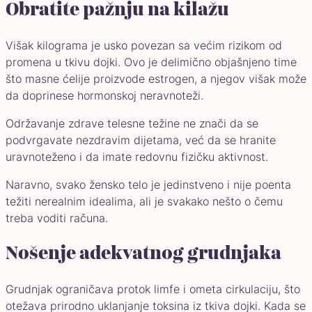
Obratite pažnju na kilažu
Višak kilograma je usko povezan sa većim rizikom od
promena u tkivu dojki. Ovo je delimično objašnjeno time
što masne ćelije proizvode estrogen, a njegov višak može
da doprinese hormonskoj neravnoteži.
Održavanje zdrave telesne težine ne znači da se
podvrgavate nezdravim dijetama, već da se hranite
uravnoteženo i da imate redovnu fizičku aktivnost.
Naravno, svako žensko telo je jedinstveno i nije poenta
težiti nerealnim idealima, ali je svakako nešto o čemu
treba voditi računa.
Nošenje adekvatnog grudnjaka
Grudnjak ograničava protok limfe i ometa cirkulaciju, što
otežava prirodno uklanjanje toksina iz tkiva dojki. Kada se