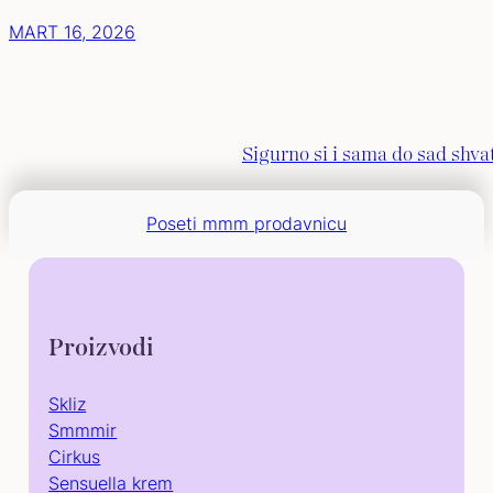
MART 16, 2026
Sigurno si i sama do sad shvat
Poseti mmm prodavnicu
Proizvodi
Skliz
Smmmir
Cirkus
Sensuella krem