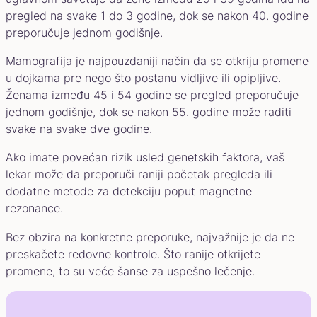
pregled na svake 1 do 3 godine, dok se nakon 40. godine
preporučuje jednom godišnje.
Mamografija je najpouzdaniji način da se otkriju promene
u dojkama pre nego što postanu vidljive ili opipljive.
Ženama između 45 i 54 godine se pregled preporučuje
jednom godišnje, dok se nakon 55. godine može raditi
svake na svake dve godine.
Ako imate povećan rizik usled genetskih faktora, vaš
lekar može da preporuči raniji početak pregleda ili
dodatne metode za detekciju poput magnetne
rezonance.
Bez obzira na konkretne preporuke, najvažnije je da ne
preskačete redovne kontrole. Što ranije otkrijete
promene, to su veće šanse za uspešno lečenje.