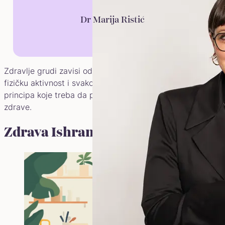
Dr Marija Ristić
Zdravlje grudi zavisi od više faktora, uključujući ishranu,
fizičku aktivnost i svakodnevne navike. Evo osnovnih
principa koje treba da pratite kako bi vaše grudi ostale
zdrave.
Zdrava Ishrana