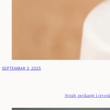
SEPTEMBAR 3, 2025
Svrab, peckanje i crveni