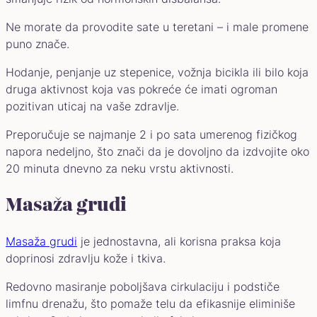
Ne morate da provodite sate u teretani – i male promene
puno znače.
Hodanje, penjanje uz stepenice, vožnja bicikla ili bilo koja
druga aktivnost koja vas pokreće će imati ogroman
pozitivan uticaj na vaše zdravlje.
Preporučuje se najmanje 2 i po sata umerenog fizičkog
napora nedeljno, što znači da je dovoljno da izdvojite oko
20 minuta dnevno za neku vrstu aktivnosti.
Masaža grudi
Masaža grudi
je jednostavna, ali korisna praksa koja
doprinosi zdravlju kože i tkiva.
Redovno masiranje poboljšava cirkulaciju i podstiče
limfnu drenažu, što pomaže telu da efikasnije eliminiše