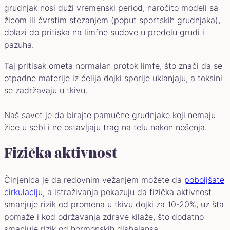
grudnjak nosi duži vremenski period, naročito modeli sa
žicom ili čvrstim stezanjem (poput sportskih grudnjaka),
dolazi do pritiska na limfne sudove u predelu grudi i
pazuha.
Taj pritisak ometa normalan protok limfe, što znači da se
otpadne materije iz ćelija dojki sporije uklanjaju, a toksini
se zadržavaju u tkivu.
Naš savet je da birajte pamučne grudnjake koji nemaju
žice u sebi i ne ostavljaju trag na telu nakon nošenja.
Fizička aktivnost
Činjenica je da redovnim vežanjem možete da
poboljšate
cirkulaciju
, a istraživanja pokazuju da fizička aktivnost
smanjuje rizik od promena u tkivu dojki za 10-20%, uz šta
pomaže i kod održavanja zdrave kilaže, što dodatno
smanjuje rizik od hormonskih disbalansa.