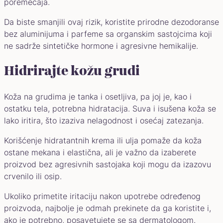
poremećaja.
Da biste smanjili ovaj rizik, koristite prirodne dezodoranse
bez aluminijuma i parfeme sa organskim sastojcima koji
ne sadrže sintetičke hormone i agresivne hemikalije.
Hidrirajte kožu grudi
Koža na grudima je tanka i osetljiva, pa joj je, kao i
ostatku tela, potrebna hidratacija. Suva i isušena koža se
lako iritira, što izaziva nelagodnost i osećaj zatezanja.
Korišćenje hidratantnih krema ili ulja pomaže da koža
ostane mekana i elastična, ali je važno da izaberete
proizvod bez agresivnih sastojaka koji mogu da izazovu
crvenilo ili osip.
Ukoliko primetite iritaciju nakon upotrebe određenog
proizvoda, najbolje je odmah prekinete da ga koristite i,
ako je potrebno, posavetujete se sa dermatologom.