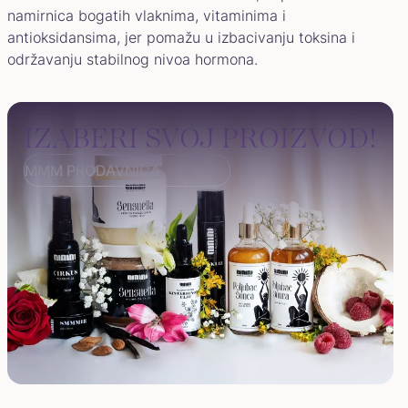
namirnica bogatih vlaknima, vitaminima i
antioksidansima, jer pomažu u izbacivanju toksina i
održavanju stabilnog nivoa hormona.
IZABERI SVOJ PROIZVOD!
MMM PRODAVNICA