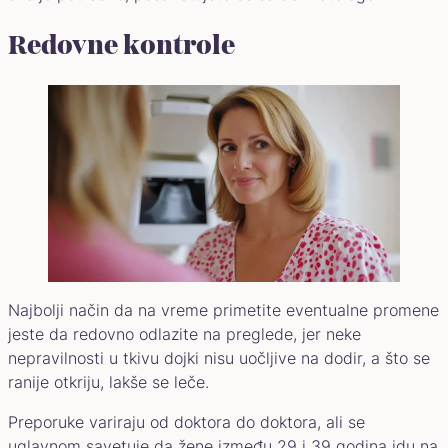
Redovne kontrole
Najbolji način da na vreme primetite eventualne promene
jeste da redovno odlazite na preglede, jer neke
nepravilnosti u tkivu dojki nisu uočljive na dodir, a što se
ranije otkriju, lakše se leče.
Preporuke variraju od doktora do doktora, ali se
uglavnom savetuje da žene između 29 i 39 godina idu na