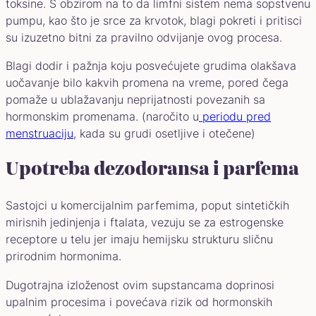
toksine. S obzirom na to da limfni sistem nema sopstvenu
pumpu, kao što je srce za krvotok, blagi pokreti i pritisci
su izuzetno bitni za pravilno odvijanje ovog procesa.
Blagi dodir i pažnja koju posvećujete grudima olakšava
uočavanje bilo kakvih promena na vreme, pored čega
pomaže u ublažavanju neprijatnosti povezanih sa
hormonskim promenama. (naročito u
periodu pred
menstruaciju
, kada su grudi osetljive i otečene)
Upotreba dezodoransa i parfema
Sastojci u komercijalnim parfemima, poput sintetičkih
mirisnih jedinjenja i ftalata, vezuju se za estrogenske
receptore u telu jer imaju hemijsku strukturu sličnu
prirodnim hormonima.
Dugotrajna izloženost ovim supstancama doprinosi
upalnim procesima i povećava rizik od hormonskih