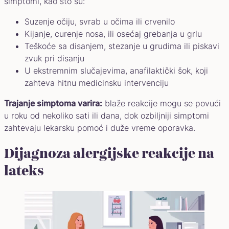
simptomi, kao što su:
Suzenje očiju, svrab u očima ili crvenilo
Kijanje, curenje nosa, ili osećaj grebanja u grlu
Teškoće sa disanjem, stezanje u grudima ili piskavi
zvuk pri disanju
U ekstremnim slučajevima, anafilaktički šok, koji
zahteva hitnu medicinsku intervenciju
Trajanje simptoma varira:
blaže reakcije mogu se povući
u roku od nekoliko sati ili dana, dok ozbiljniji simptomi
zahtevaju lekarsku pomoć i duže vreme oporavka.
Dijagnoza alergijske reakcije na
lateks