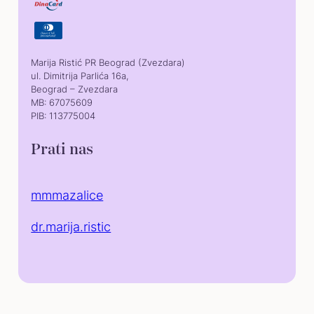
Marija Ristić PR Beograd (Zvezdara)
ul. Dimitrija Parlića 16a,
Beograd – Zvezdara
MB: 67075609
PIB: 113775004
Prati nas
mmmazalice
dr.marija.ristic