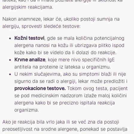
alergijskim reakcijama.
Nakon anamneze, lekar će, ukoliko postoji sumnja na
alergiju, sprovesti sledeće testove:
Kožni testovi
, gde se mala količina potencijalnog
alergena nanosi na kožu ili ubrizgava plitko ispod
kože kako bi se videlo da li dolazi do reakcije.
Krvne analize
, koje mere nivo specifičnih IgE
antitela na proteine iz lateksa u organizmu.
U nekim slučajevima, ako su simptomi blaži ili nije
sigurno da se radi o alergiji, lekar može predložiti i
provokacione testove.
Tokom ovog testa, pacijent
se pod medicinskim nadzorom izlaže maloj količini
alergena kako bi se precizno ispitala reakcija
organizma.
Ako je reakcija bila vrlo jaka ili se već zna da postoji
preosetljivost na srodne alergene, ponekad se postavlja