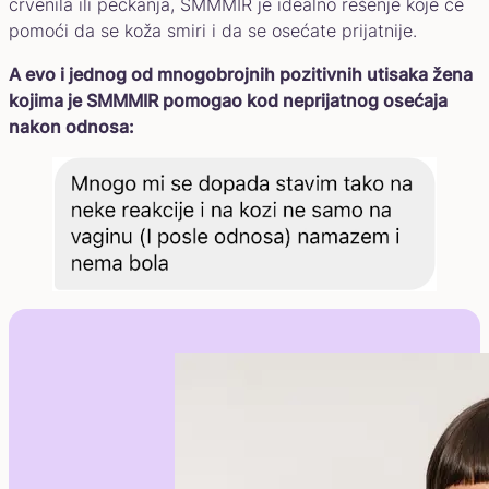
crvenila ili peckanja, SMMMIR je idealno rešenje koje će
pomoći da se koža smiri i da se osećate prijatnije.
A evo i jednog od mnogobrojnih pozitivnih utisaka žena
kojima je SMMMIR pomogao kod neprijatnog osećaja
nakon odnosa: