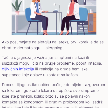
Ako posumnjate na alergiju na lateks, prvi korak je da se
obratite dermatologu ili alergologu.
Tačna dijagnoza je važna jer simptomi na koži ili
sluzokoži mogu ličiti na druge probleme, poput iritacija,
gljivičnih infekcija
ili reakcija na druge hemijske
supstance koje dolaze u kontakt sa kožom.
Proces dijagnostike obično počinje detaljnim razgovorom
sa lekarom, gde ćete lekaru da opišete sve simptome
koje ste primetili, koliko brzo su se pojavili nakon
kontakta sa kondomom ili drugim proizvodom koji sadrži
lateks, kao i da li imate poznate alergije ili sklonost ka