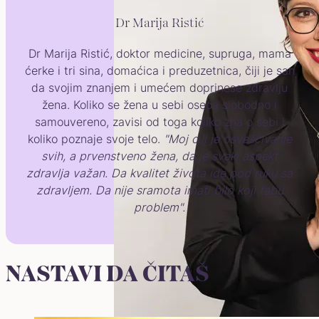
Dr Marija Ristić
Dr Marija Ristić, doktor medicine, supruga, mama
ćerke i tri sina, domaćica i preduzetnica, čiji je san
da svojim znanjem i umećem doprinese zdravlju
žena. Koliko se žena u sebi oseća slobodno i
samouvereno, zavisi od toga koliko zna o sebi i
koliko poznaje svoje telo.
"Moj cilj je osvešćivanje
svih, a prvenstveno žena, da je svaki aspekt
zdravlja važan. Da kvalitet života ide pod ruku sa
zdravljem. Da nije sramota imati bilo koji tabu
problem".
NASTAVI DA ČITAŠ