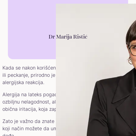
Dr Marija Ristić
Kada se nakon korišćenja kondoma pojave crvenilo, svrab
ili peckanje, prirodno je da se zapitamo da li je u pitanju
alergijska reakcija.
Alergija na lateks pogađa oko 3% ljudi i može da izazove
ozbiljnu nelagodnost, ali slične simptome može izazvati i
obična iritacija, koja zapravo nema veze sa alergijom.
Zato je važno da znate kako da prepoznate razliku i na
koji način možete da umirite kožu ako do neprijatnosti
dođe.