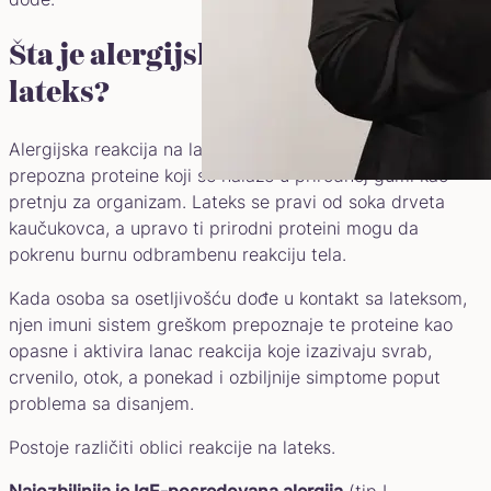
Šta je alergijska reakcija na
lateks?
Alergijska reakcija na lateks nastaje kada imuni sistem
prepozna proteine koji se nalaze u prirodnoj gumi kao
pretnju za organizam. Lateks se pravi od soka drveta
kaučukovca, a upravo ti prirodni proteini mogu da
pokrenu burnu odbrambenu reakciju tela.
Kada osoba sa osetljivošću dođe u kontakt sa lateksom,
njen imuni sistem greškom prepoznaje te proteine kao
opasne i aktivira lanac reakcija koje izazivaju svrab,
crvenilo, otok, a ponekad i ozbiljnije simptome poput
problema sa disanjem.
Postoje različiti oblici reakcije na lateks.