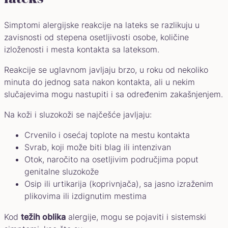
Simptomi alergijske reakcije na lateks se razlikuju u
zavisnosti od stepena osetljivosti osobe, količine
izloženosti i mesta kontakta sa lateksom.
Reakcije se uglavnom javljaju brzo, u roku od nekoliko
minuta do jednog sata nakon kontakta, ali u nekim
slučajevima mogu nastupiti i sa određenim zakašnjenjem.
Na koži i sluzokoži se najčešće javljaju:
Crvenilo i osećaj toplote na mestu kontakta
Svrab, koji može biti blag ili intenzivan
Otok, naročito na osetljivim područjima poput
genitalne sluzokože
Osip ili urtikarija (koprivnjača), sa jasno izraženim
plikovima ili izdignutim mestima
Kod
težih oblika
alergije, mogu se pojaviti i sistemski