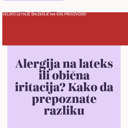
VELIKO LETNJE SNIŽENJE NA SVE PROIZVODE!
0
Alergija na lateks
ili obična
iritacija? Kako da
prepoznate
razliku