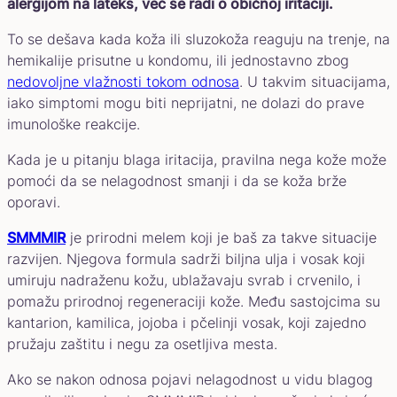
alergijom na lateks, već se radi o običnoj iritaciji.
To se dešava kada koža ili sluzokoža reaguju na trenje, na
hemikalije prisutne u kondomu, ili jednostavno zbog
nedovoljne vlažnosti tokom odnosa
. U takvim situacijama,
iako simptomi mogu biti neprijatni, ne dolazi do prave
imunološke reakcije.
Kada je u pitanju blaga iritacija, pravilna nega kože može
pomoći da se nelagodnost smanji i da se koža brže
oporavi.
SMMMIR
je prirodni melem koji je baš za takve situacije
razvijen. Njegova formula sadrži biljna ulja i vosak koji
umiruju nadraženu kožu, ublažavaju svrab i crvenilo, i
pomažu prirodnoj regeneraciji kože. Među sastojcima su
kantarion, kamilica, jojoba i pčelinji vosak, koji zajedno
pružaju zaštitu i negu za osetljiva mesta.
Ako se nakon odnosa pojavi nelagodnost u vidu blagog