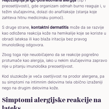
Najozbiljnija je IgE-posredovana alergija
(tip I
preosetljivosti), gde organizam odmah burno reaguje i, u
težim slučajevima, dolazi do anafilaksije (stanja koje
zahteva hitnu medicinsku pomoć).
S druge strane,
kontaktni dermatitis
može da se razvije
kao odložena reakcija kože na hemikalije koje se koriste u
obradi lateksa ili kao blaža iritacija bez pravog
imunološkog odgovora.
Zbog toga nije neuobičajeno da se reakcije pogrešno
protumače kao alergija, iako u nekim slučajevima zapravo
nije u pitanju imunološka preosetljivost.
Kod sluzokože je veća osetljivost na prodor alergena, pa
su simptomi na intimnim delovima tela obično izraženiji
nego na drugim delovima kože.
Simptomi alergijske reakcije na
lateks