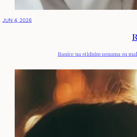
JUN 4, 2026
R
Ranice na stidnim usnama su male 