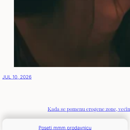
JUL 10, 2026
Kada se pomenu erogene zone, većina
Poseti mmm prodavnicu