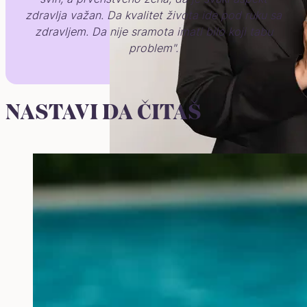
zdravlja važan. Da kvalitet života ide pod ruku sa
zdravljem. Da nije sramota imati bilo koji tabu
problem".
NASTAVI DA ČITAŠ