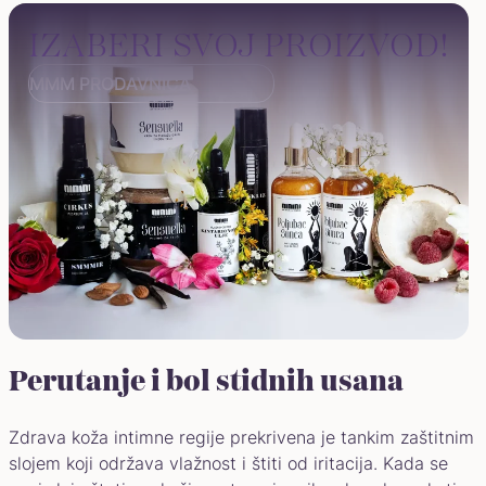
IZABERI SVOJ PROIZVOD!
MMM PRODAVNICA
Perutanje i bol stidnih usana
Zdrava koža intimne regije prekrivena je tankim zaštitnim
slojem koji održava vlažnost i štiti od iritacija. Kada se