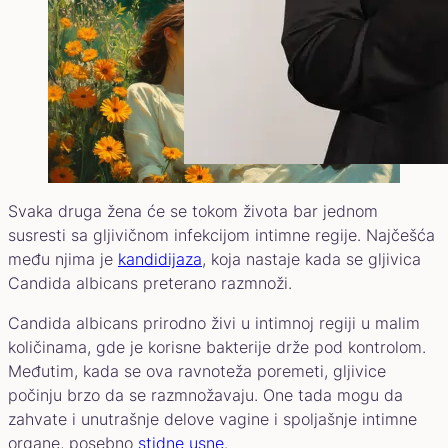
Svaka druga žena će se tokom života bar jednom
susresti sa gljivičnom infekcijom intimne regije. Najčešća
među njima je
kandidijaza
, koja nastaje kada se gljivica
Candida albicans preterano razmnoži.
Candida albicans prirodno živi u intimnoj regiji u malim
količinama, gde je korisne bakterije drže pod kontrolom.
Međutim, kada se ova ravnoteža poremeti, gljivice
počinju brzo da se razmnožavaju. One tada mogu da
zahvate i unutrašnje delove vagine i spoljašnje intimne
organe, posebno
stidne usne
.