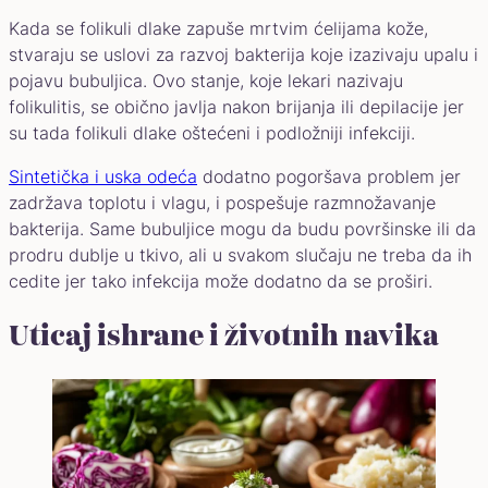
Kada se folikuli dlake zapuše mrtvim ćelijama kože,
stvaraju se uslovi za razvoj bakterija koje izazivaju upalu i
pojavu bubuljica. Ovo stanje, koje lekari nazivaju
folikulitis, se obično javlja nakon brijanja ili depilacije jer
su tada folikuli dlake oštećeni i podložniji infekciji.
Sintetička i uska odeća
dodatno pogoršava problem jer
zadržava toplotu i vlagu, i pospešuje razmnožavanje
bakterija. Same bubuljice mogu da budu površinske ili da
prodru dublje u tkivo, ali u svakom slučaju ne treba da ih
cedite jer tako infekcija može dodatno da se proširi.
Uticaj ishrane i životnih navika