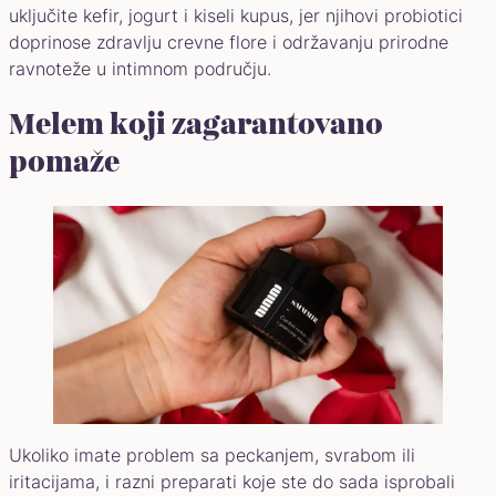
uključite kefir, jogurt i kiseli kupus, jer njihovi probiotici
doprinose zdravlju crevne flore i održavanju prirodne
ravnoteže u intimnom području.
Melem koji zagarantovano
pomaže
Ukoliko imate problem sa peckanjem, svrabom ili
iritacijama, i razni preparati koje ste do sada isprobali