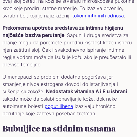
ovaj sloj ošteti, na koži se stvaraju mikroskopske pukotine
kroz koje prodiru štetne materije. To izaziva crvenilo,
svrab i bol, koji je najizraženiji
tokom intimnih odnosa
.
Prekomerna upotreba sredstava za intimnu higijenu
najčešće izaziva perutanje
. Sapuni i druga sredstva za
pranje mogu da poremete prirodnu kiselost kože i isperu
njen zaštitni sloj. Čak i svakodnevno ispiranje intimne
regije vodom može da isušuje kožu ako je preučestalo ili
previše temeljno.
U menopauzi se problem dodatno pogoršava jer
smanjenje nivoa estrogena dovodi do istanjivanja i
sušenja sluzokože.
Nedostatak vitamina A i E u ishrani
takođe može da oslabi obnavljanje kože, dok neke
autoimune bolesti
poput lihena
izazivaju hronično
perutanje koje zahteva poseban tretman.
Bubuljice na stidnim usnama