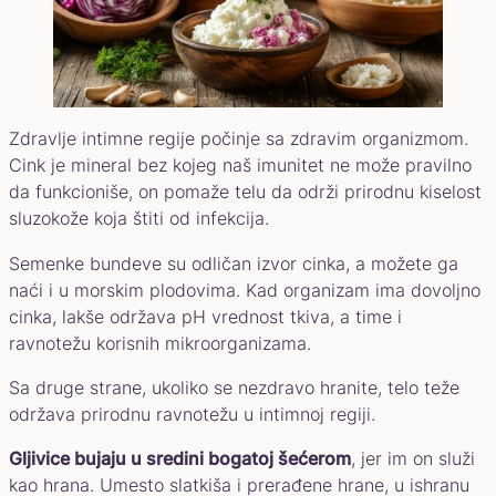
Zdravlje intimne regije počinje sa zdravim organizmom.
Cink je mineral bez kojeg naš imunitet ne može pravilno
da funkcioniše, on pomaže telu da održi prirodnu kiselost
sluzokože koja štiti od infekcija.
Semenke bundeve su odličan izvor cinka, a možete ga
naći i u morskim plodovima. Kad organizam ima dovoljno
cinka, lakše održava pH vrednost tkiva, a time i
ravnotežu korisnih mikroorganizama.
Sa druge strane, ukoliko se nezdravo hranite, telo teže
održava prirodnu ravnotežu u intimnoj regiji.
Gljivice bujaju u sredini bogatoj šećerom
, jer im on služi
kao hrana. Umesto slatkiša i prerađene hrane, u ishranu