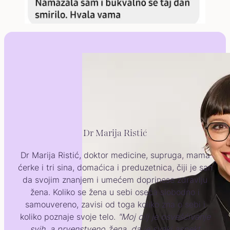
Dr Marija Ristić
Dr Marija Ristić, doktor medicine, supruga, mama
ćerke i tri sina, domaćica i preduzetnica, čiji je san
da svojim znanjem i umećem doprinese zdravlju
žena. Koliko se žena u sebi oseća slobodno i
samouvereno, zavisi od toga koliko zna o sebi i
koliko poznaje svoje telo.
"Moj cilj je osvešćivanje
svih, a prvenstveno žena, da je svaki aspekt