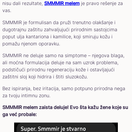
nisu dali rezultate,
SMMMIR melem
je pravo rešenje za
vas.
SMMMIR je formulisan da pruži trenutno olakšanje i
dugotrajnu zaštitu zahvaljujući prirodnim sastojcima
poput ulja kantariona i kamilice, koji smiruju kožu i
pomažu njenom oporavku.
SMMMIR ne deluje samo na simptome – njegova blaga,
ali moćna formulacija deluje na sam uzrok problema,
podstičući prirodnu regeneraciju kože i ostavljajući
zaštitni sloj koji hidrira i štiti sluzokožu.
Bez ispiranja, bez iritacija, samo potpuno prirodna nega
za tvoju intimnu zonu.
SMMMIR melem zaista deluje! Evo šta kažu žene koje su
ga već probale: