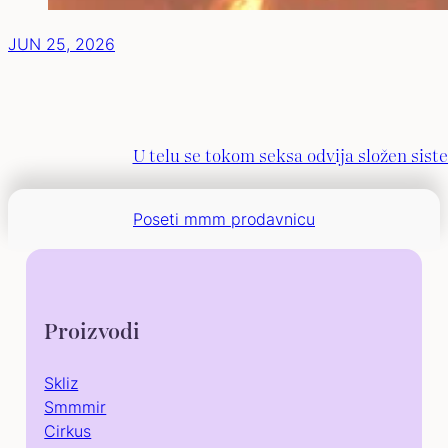
JUN 25, 2026
U telu se tokom seksa odvija složen sist
Poseti mmm prodavnicu
Proizvodi
Skliz
Smmmir
Cirkus