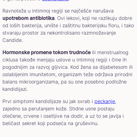
Ravnoteža u intimnoj regiji se najčešće narušava
upotrebom antibiotika
. Ovi lekovi, koji ne razlikuju dobre
od loših bakterija, unište i zaštitnu bakterijsku floru, i tako
stvaraju prostor za nekontrolisano razmnožavanje
Candide.
Hormonske promene tokom trudnoće
ili menstrualnog
ciklusa takođe menjaju uslove u intimnoj regiji i čine ih
pogodnijim za razvoj gljivica. Kod žena sa dijabetesom ili
oslabljenim imunitetom, organizam teže održava prirodni
balans mikroorganizama, pa su one posebno podložne
kandidijazi.
Prvi simptomi kandidijaze su jak svrab i
peckanje
,
zajedno sa perutanjem kože. Stidne usne postaju
otečene, crvene i osetljive na dodir, a uz to se javlja i
beličast sekret koji podseća na gruševinu.