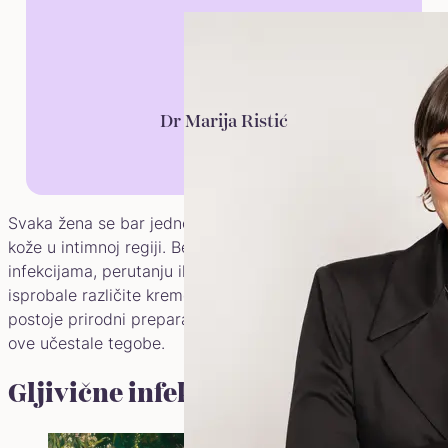
Dr Marija Ristić
Svaka žena se bar jednom susrela sa nekim problemom
kože u intimnoj regiji. Bez obzira da li je reč o gljivičnim
infekcijama, perutanju ili bubuljicama, ukoliko ste
isprobale različite kreme koje nisu pomogle, znajte da
postoje prirodni preparati koji pružaju efikasno rešenje za
ove učestale tegobe.
Gljivične infekcije stidnih usana