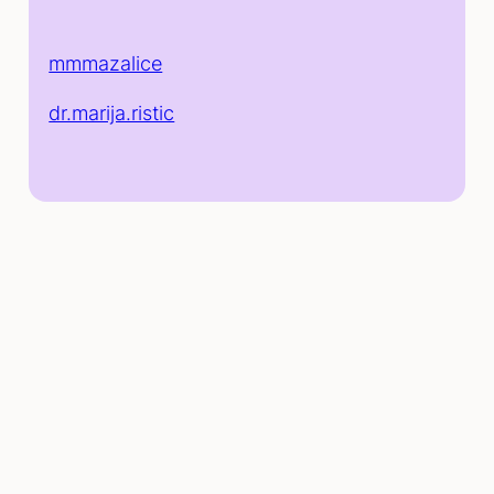
mmmazalice
dr.marija.ristic