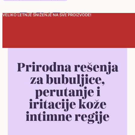
VELIKO LETNJE SNIŽENJE NA SVE PROIZVODE!
0
Prirodna rešenja
za bubuljice,
perutanje i
iritacije kože
intimne regije