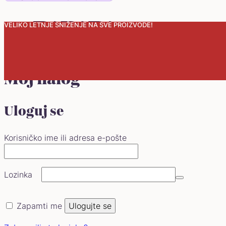
VELIKO LETNJE SNIŽENJE NA SVE PROIZVODE!
0
Moj nalog
Uloguj se
Obavezno
Korisničko ime ili adresa e-pošte
Obavezno
Lozinka
Zapamti me
Ulogujte se