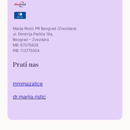
Marija Ristić PR Beograd (Zvezdara)
ul. Dimitrija Parlića 16a,
Beograd – Zvezdara
MB: 67075609
PIB: 113775004
Prati nas
mmmazalice
dr.marija.ristic